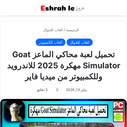
القائمة
بح
الرئيسية
/
العاب للجوال
العاب للجوال
العاب للكمبيوتر
تحميل لعبة محاكي الماعز Goat
Simulator مهكرة 2025 للاندرويد
وللكمبيوتر من ميديا فاير
يناير 13, 2026
0
3 دقائق