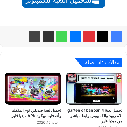
للتحميل اللعبة للكمبيوتر
بينتيريست
ماسنجر
واتساب
مشاركة عبر البريد
طباعة
مقالات ذات صلة
تحميل لعبة garten of banban 4
تحميل لعبة صديقي توم المتكلم
للاندرويد والكمبيوتر برابط مباشر
وأصحابه مهكرة APK ميديا فاير
من ميديا فاير
يناير 13, 2026