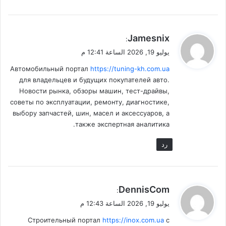
ي
Jamesnix
:
ق
يوليو 19, 2026 الساعة 12:41 م
و
Автомобильный портал
https://tuning-kh.com.ua
ل
для владельцев и будущих покупателей авто.
Новости рынка, обзоры машин, тест-драйвы,
советы по эксплуатации, ремонту, диагностике,
выбору запчастей, шин, масел и аксессуаров, а
также экспертная аналитика.
رد
ي
DennisCom
:
ق
يوليو 19, 2026 الساعة 12:43 م
و
Строительный портал
https://inox.com.ua
с
ل