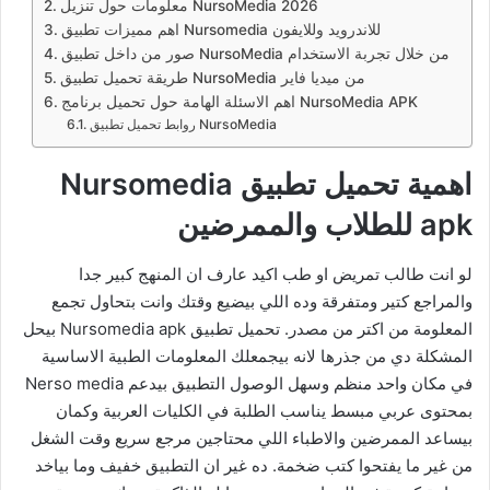
معلومات حول تنزيل NursoMedia 2026
اهم مميزات تطبيق Nursomedia للاندرويد وللايفون
صور من داخل تطبيق NursoMedia من خلال تجربة الاستخدام
طريقة تحميل تطبيق NursoMedia من ميديا فاير
اهم الاسئلة الهامة حول تحميل برنامج NursoMedia APK
روابط تحميل تطبيق NursoMedia
اهمية تحميل تطبيق Nursomedia
apk للطلاب والممرضين
لو انت طالب تمريض او طب اكيد عارف ان المنهج كبير جدا
والمراجع كتير ومتفرقة وده اللي بيضيع وقتك وانت بتحاول تجمع
المعلومة من اكتر من مصدر. تحميل تطبيق Nursomedia apk بيحل
المشكلة دي من جذرها لانه بيجمعلك المعلومات الطبية الاساسية
في مكان واحد منظم وسهل الوصول التطبيق بيدعم Nerso media
بمحتوى عربي مبسط يناسب الطلبة في الكليات العربية وكمان
بيساعد الممرضين والاطباء اللي محتاجين مرجع سريع وقت الشغل
من غير ما يفتحوا كتب ضخمة. ده غير ان التطبيق خفيف وما بياخد