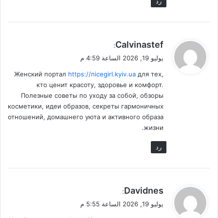
رد
ي
Calvinastef
:
ق
يوليو 19, 2026 الساعة 4:59 م
و
Женский портал
https://nicegirl.kyiv.ua
для тех,
ل
кто ценит красоту, здоровье и комфорт.
Полезные советы по уходу за собой, обзоры
косметики, идеи образов, секреты гармоничных
отношений, домашнего уюта и активного образа
жизни.
رد
ي
Davidnes
:
ق
يوليو 19, 2026 الساعة 5:55 م
و