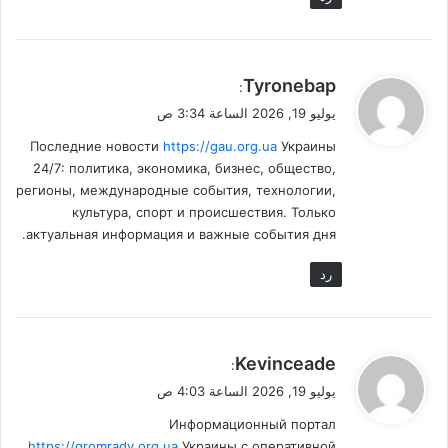
ي
Tyronebap
:
ق
يوليو 19, 2026 الساعة 3:34 ص
و
Последние новости
https://gau.org.ua
Украины
ل
24/7: политика, экономика, бизнес, общество,
регионы, международные события, технологии,
культура, спорт и происшествия. Только
актуальная информация и важные события дня.
رد
ي
Kevinceade
:
ق
يوليو 19, 2026 الساعة 4:03 ص
و
Информационный портал
ل
https://gromrady.org.ua
Украины с оперативной