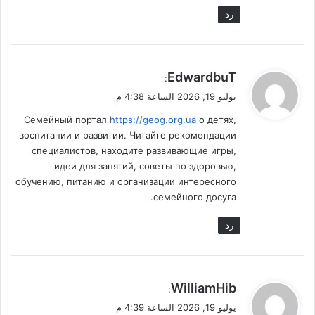
رد
ي
EdwardbuT
:
ق
يوليو 19, 2026 الساعة 4:38 م
و
Семейный портал
https://geog.org.ua
о детях,
ل
воспитании и развитии. Читайте рекомендации
специалистов, находите развивающие игры,
идеи для занятий, советы по здоровью,
обучению, питанию и организации интересного
семейного досуга.
رد
ي
WilliamHib
:
ق
يوليو 19, 2026 الساعة 4:39 م