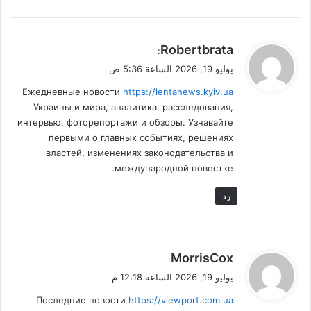
ي
Robertbrata
:
ق
يوليو 19, 2026 الساعة 5:36 ص
و
Ежедневные новости
https://lentanews.kyiv.ua
ل
Украины и мира, аналитика, расследования,
интервью, фоторепортажи и обзоры. Узнавайте
первыми о главных событиях, решениях
властей, изменениях законодательства и
международной повестке.
رد
ي
MorrisCox
:
ق
يوليو 19, 2026 الساعة 12:18 م
و
Последние новости
https://viewport.com.ua
ل