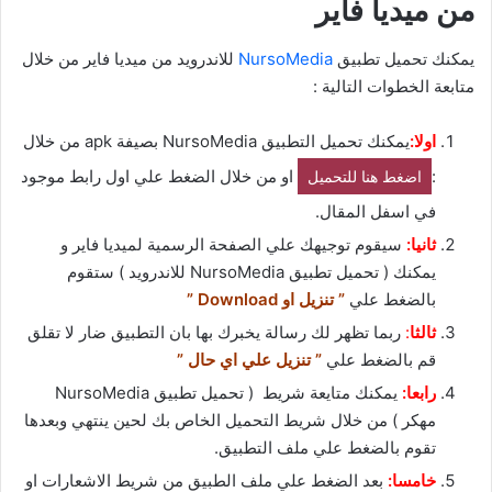
من ميديا فاير
يمكنك تحميل تطبيق
NursoMedia
للاندرويد من ميديا فاير من خلال
متابعة الخطوات التالية :
اولا:
يمكنك تحميل التطبيق NursoMedia بصيفة apk من خلال
:
او من خلال الضغط علي اول رابط موجود
اضغط هنا للتحميل
في اسفل المقال.
ثانيا:
سيقوم توجيهك علي الصفحة الرسمية لميديا فاير و
يمكنك ( تحميل تطبيق NursoMedia للاندرويد ) ستقوم
بالضغط علي
” تنزيل او Download ”
ثالثا
:
ربما تظهر لك رسالة يخبرك بها بان التطبيق ضار لا تقلق
قم بالضغط علي
” تنزيل علي اي حال ”
رابعا:
يمكنك متايعة شريط ( تحميل تطبيق NursoMedia
مهكر ) من خلال شريط التحميل الخاص بك لحين ينتهي وبعدها
تقوم بالضغط علي ملف التطبيق.
خامسا:
بعد الضغط علي ملف الطبيق من شريط الاشعارات او