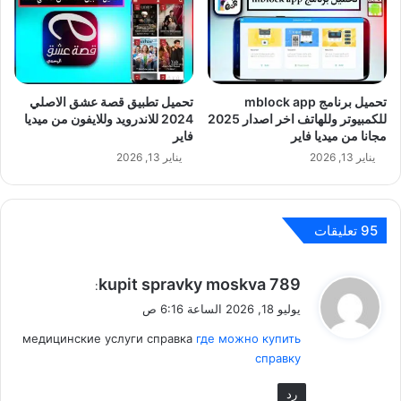
تحميل برنامج mblock app
تحميل تطبيق قصة عشق الاصلي
للكمبيوتر وللهاتف اخر اصدار 2025
2024 للاندرويد وللايفون من ميديا
مجانا من ميديا فاير
فاير
يناير 13, 2026
يناير 13, 2026
‫95 تعليقات
ي
kupit spravky moskva 789
:
ق
يوليو 18, 2026 الساعة 6:16 ص
و
медицинские услуги справка
где можно купить
ل
справку
رد