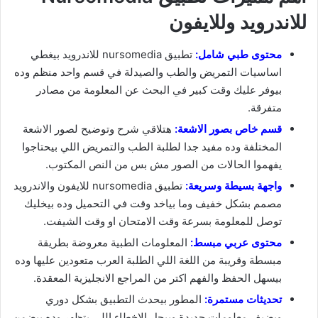
للاندرويد وللايفون
محتوى طبي شامل:
تطبيق nursomedia للاندرويد بيغطي
اساسيات التمريض والطب والصيدلة في قسم واحد منظم وده
بيوفر عليك وقت كبير في البحث عن المعلومة من مصادر
متفرقة.
قسم خاص بصور الاشعة:
هتلاقي شرح وتوضيح لصور الاشعة
المختلفة وده مفيد جدا لطلبة الطب والتمريض اللي بيحتاجوا
يفهموا الحالات من الصور مش بس من النص المكتوب.
واجهة بسيطة وسريعة:
تطبيق nursomedia للايفون والاندرويد
مصمم بشكل خفيف وما بياخد وقت في التحميل وده بيخليك
توصل للمعلومة بسرعة وقت الامتحان او وقت الشيفت.
محتوى عربي مبسط:
المعلومات الطبية معروضة بطريقة
مبسطة وقريبة من اللغة اللي الطلبة العرب متعودين عليها وده
بيسهل الحفظ والفهم اكتر من المراجع الانجليزية المعقدة.
تحديثات مستمرة:
المطور بيحدث التطبيق بشكل دوري
ويضيف معلومات جديدة وبيحل الاخطاء اللي بتظهر وده بيضمن