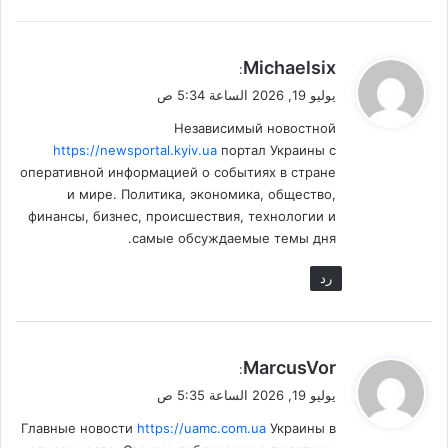
ي
Michaelsix
:
ق
يوليو 19, 2026 الساعة 5:34 ص
و
Независимый новостной
ل
https://newsportal.kyiv.ua
портал Украины с
оперативной информацией о событиях в стране
и мире. Политика, экономика, общество,
финансы, бизнес, происшествия, технологии и
самые обсуждаемые темы дня.
رد
ي
MarcusVor
:
ق
يوليو 19, 2026 الساعة 5:35 ص
و
Главные новости
https://uamc.com.ua
Украины в
ل