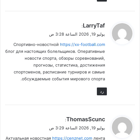
ي
LarryTaf
:
ق
يوليو 19, 2026 الساعة 3:28 ص
و
Спортивно-новостной
https://xx-football.com
ل
блог для настоящих болельщиков. Оперативные
новости спорта, обзоры соревнований,
прогнозы, статистика, достижения
спортсменов, расписание турниров и самые
обсуждаемые события мирового спорта.
رد
ي
ThomasScunc
:
ق
يوليو 19, 2026 الساعة 3:29 ص
و
Актуальная новостная
https://cenznet.com
лента
ل