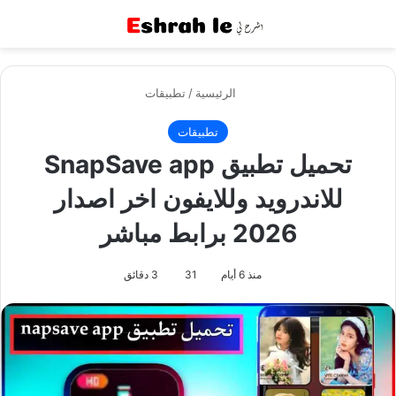
القائمة
بح
الرئيسية
/
تطبيقات
تطبيقات
تحميل تطبيق SnapSave app
للاندرويد وللايفون اخر اصدار
2026 برابط مباشر
منذ 6 أيام
31
3 دقائق