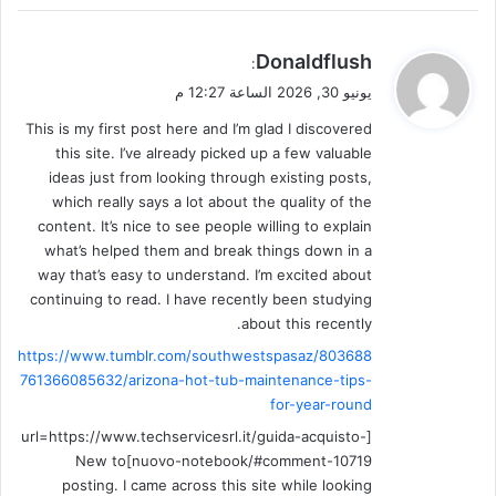
ي
Donaldflush
:
ق
يونيو 30, 2026 الساعة 12:27 م
و
This is my first post here and I’m glad I discovered
ل
this site. I’ve already picked up a few valuable
ideas just from looking through existing posts,
which really says a lot about the quality of the
content. It’s nice to see people willing to explain
what’s helped them and break things down in a
way that’s easy to understand. I’m excited about
continuing to read. I have recently been studying
about this recently.
https://www.tumblr.com/southwestspasaz/803688
761366085632/arizona-hot-tub-maintenance-tips-
for-year-round
[url=https://www.techservicesrl.it/guida-acquisto-
nuovo-notebook/#comment-10719]New to
posting. I came across this site while looking