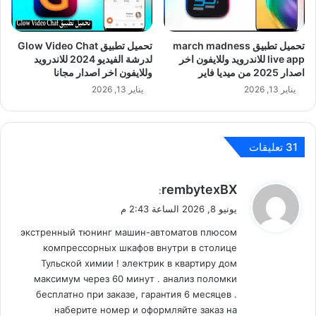
تحميل تطبيق march madness
تحميل تطبيق Glow Video Chat
live app للاندرويد وللايفون اخر
لدرشة الفيديو 2024 للاندرويد
اصدار 2025 من ميديا فاير
وللايفون اخر اصدار مجانا
يناير 13, 2026
يناير 13, 2026
‫31 تعليقات
ي
rembytexBX
:
ق
يونيو 8, 2026 الساعة 2:43 م
و
экстренный тюнинг машин-автоматов плюсом
ل
компрессорных шкафов внутри в столице
Тульской химии ! электрик в квартиру дом
максимум через 60 минут . анализ поломки
бесплатно при заказе, гарантия 6 месяцев .
наберите номер и оформляйте заказ на