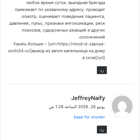
любое время суток: выездная бригада
приезжает по указанному адресу, проводит
осмотр, оценивает поведение пациента,
давление, пульс, признаки интоксикации, риск
психозов, судорожных реакций и других
осложнений.
Узнать больше – [url=https://vivod-iz-zapoya-
sochi24.ru/]вывод из запоя капельница на дому
в сочи[/url]
رد
ي
JeffreyNaify
:
ق
يونيو 26, 2026 الساعة 1:28 ص
و
base for xrumer
ل
رد