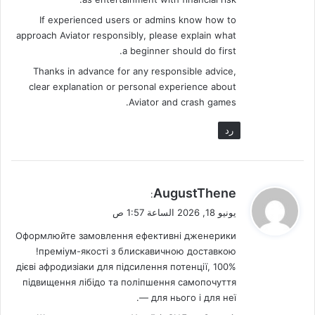
If experienced users or admins know how to
approach Aviator responsibly, please explain what
a beginner should do first.
Thanks in advance for any responsible advice,
clear explanation or personal experience about
Aviator and crash games.
رد
ي
AugustThene
:
ق
يونيو 18, 2026 الساعة 1:57 ص
و
Оформлюйте замовлення ефективні дженерики
ل
преміум-якості з блискавичною доставкою!
100% дієві афродизіаки для підсилення потенції,
підвищення лібідо та поліпшення самопочуття
— для нього і для неї.