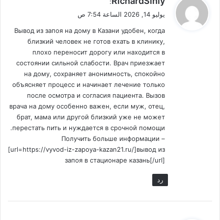
RichardSinly
:
ق
يوليو 14, 2026 الساعة 7:54 ص
و
Вывод из запоя на дому в Казани удобен, когда
ل
близкий человек не готов ехать в клинику,
плохо переносит дорогу или находится в
состоянии сильной слабости. Врач приезжает
на дому, сохраняет анонимность, спокойно
объясняет процесс и начинает лечение только
после осмотра и согласия пациента. Вызов
врача на дому особенно важен, если муж, отец,
брат, мама или другой близкий уже не может
перестать пить и нуждается в срочной помощи.
Получить больше информации –
[url=https://vyvod-iz-zapoya-kazan21.ru/]вывод из
запоя в стационаре казань[/url]
رد