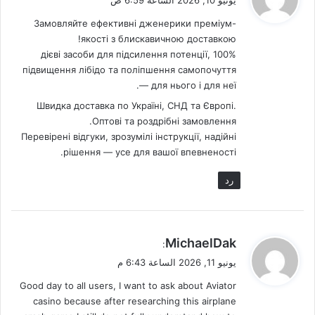
و
Замовляйте ефективні дженерики преміум-
ل
якості з блискавичною доставкою!
100% дієві засоби для підсилення потенції,
підвищення лібідо та поліпшення самопочуття
— для нього і для неї.
Швидка доставка по Україні, СНД та Європі.
Оптові та роздрібні замовлення.
Перевірені відгуки, зрозумілі інструкції, надійні
рішення — усе для вашої впевненості.
رد
ي
MichaelDak
:
ق
يونيو 11, 2026 الساعة 6:43 م
و
Good day to all users, I want to ask about Aviator
ل
casino because after researching this airplane