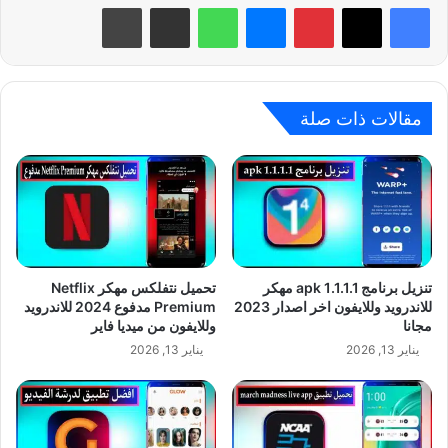
بينتيريست
ماسنجر
واتساب
مشاركة عبر البريد
طباعة
مقالات ذات صلة
تنزيل برنامج 1.1.1.1 apk مهكر
تحميل نتفلكس مهكر Netflix
للاندرويد وللايفون اخر اصدار 2023
Premium مدفوع 2024 للاندرويد
مجانا
وللايفون من ميديا فاير
يناير 13, 2026
يناير 13, 2026