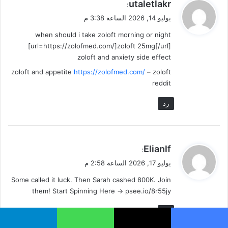
ي
utaletlakr
:
ق
يوليو 14, 2026 الساعة 3:38 م
و
when should i take zoloft morning or night
ل
[url=https://zolofmed.com/]zoloft 25mg[/url]
zoloft and anxiety side effect
zoloft and appetite
https://zolofmed.com/
– zoloft
reddit
رد
ي
Elianlf
:
ق
يوليو 17, 2026 الساعة 2:58 م
و
Some called it luck. Then Sarah cashed 800K. Join
ل
them! Start Spinning Here -> psee.io/8r55jy
رد