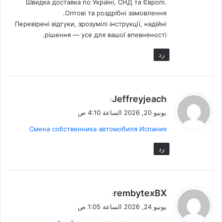
Швидка доставка по Україні, СНД та Європі.
Оптові та роздрібні замовлення.
Перевірені відгуки, зрозумілі інструкції, надійні
рішення — усе для вашої впевненості.
رد
ي
Jeffreyjeach
:
ق
يونيو 20, 2026 الساعة 4:10 ص
و
Смена собственника автомобиля Испания
ل
رد
ي
rembytexBX
:
ق
يونيو 24, 2026 الساعة 1:05 ص
و