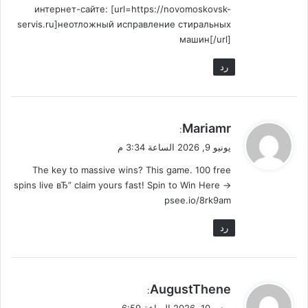
интернет-сайте: [url=https://novomoskovsk-
servis.ru]неотложный исправление стиральных
машин[/url]
رد
ي
Mariamr
:
ق
يونيو 9, 2026 الساعة 3:34 م
و
The key to massive wins? This game. 100 free
ل
spins live вЂ” claim yours fast! Spin to Win Here ->
psee.io/8rk9am
رد
ي
AugustThene
:
ق
يونيو 10, 2026 الساعة 6:59 ص