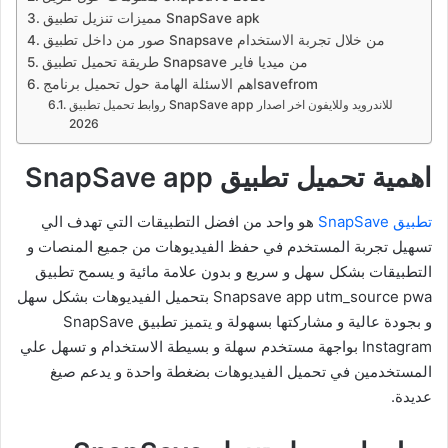
مميزات تنزيل تطبيق SnapSave apk
صور من داخل تطبيق Snapsave من خلال تجربة الاستخدام
طريقة تحميل تطبيق Snapsave من ميديا فاير
اهم الاسئلة الهامة حول تحميل برنامجsavefrom
روابط تحميل تطبيق SnapSave app للاندرويد وللايفون اخر اصدار
2026
اهمية تحميل تطبيق SnapSave app
تطبيق SnapSave
هو واحد من افضل التطبيقات التي تهدف الي
تسهيل تجربة المستخدم في حفظ الفيديوهات من جميع المنصات و
التطبيقات بشكل سهل و سريع و بدون علامة مائية و يسمح تطبيق
Snapsave app utm_source pwa بتحميل الفيديوهات بشكل سهل
و بجودة عالية و مشاركتها بسهولة و يتميز تطبيق SnapSave
Instagram بواجهة مستخدم سهلة و بسيطة الاستخدام و تسهل علي
المستخدمين في تحميل الفيديوهات بضغطة واحدة و يدعم صيغ
عديدة.