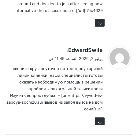
around and decided to join after seeing how
informative the discussions are.[/url] 7ec4629
رد
ي
EdwardSwile
:
ق
يوليو 2, 2026 الساعة 11:49 ص
و
звоните круглосуточно по телефону горячей
ل
линии клиники: наши специалисты готовы
оказать необходимую помощь в решении
проблемы алкогольной зависимости.
Изучить вопрос глубже – [url=https://vyvod-is-
zapoya-sochi20.ru/]вывод из запоя вызов на дом
сочи[/url]
رد