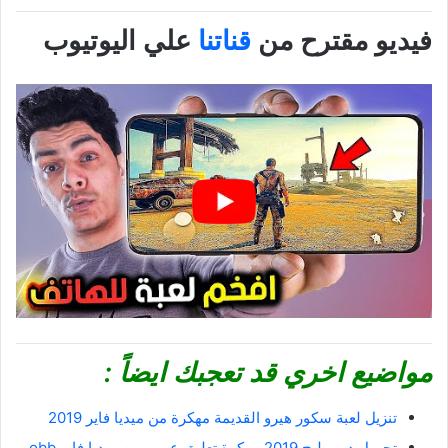
فيديو مقترح من
قناتنا
علي اليوتيوب
مواضيع اخري قد تعجبك ايضاً :
تنزيل لعبة سكور هيرو القديمة مهكرة من ميديا فاير 2019
تحميل دريم ليج 2019 مهكرة تعليق عربي من ميديا فاير obb