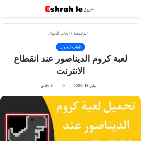
القائمة
بح
الرئيسية
/
العاب للجوال
العاب للجوال
لعبة كروم الديناصور عند انقطاع
الانترنت
يناير 13, 2026
0
3 دقائق