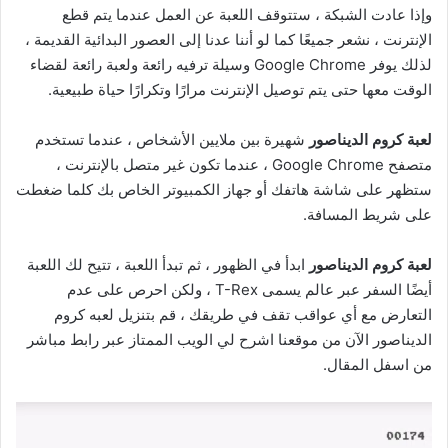
وإذا عادت الشبكة ، ستتوقف اللعبة عن العمل عندما يتم قطع
الإنترنت ، نشعر جميعًا كما لو أننا عدنا إلى العصور البدائية القديمة ،
لذلك يوفر Google Chrome وسيلة ترفيه رائعة ولعبة رائعة لقضاء
الوقت معها حتى يتم توصيل الإنترنت مرارًا وتكرارًا حياة طبيعية.
لعبة كروم الديناصور
شهيرة بين ملايين الأشخاص ، عندما تستخدم
متصفح Google Chrome ، عندما تكون غير متصل بالإنترنت ،
ستظهر على شاشة هاتفك أو جهاز الكمبيوتر الخاص بك كلما ضغطت
على شريط المسافة.
لعبة كروم الديناصور
ابدأ في الظهور ، ثم تبدأ اللعبة ، تتيح لك اللعبة
أيضًا السفر عبر عالم يسمى T-Rex ، ولكن احرص على عدم
التعارض مع أي عواقب تقف في طريقك ، قم بتنزيل لعبه كروم
الديناصور الآن من موقعنا اشرح لي الويب الممتاز عبر رابط مباشر
من اسفل المقال.