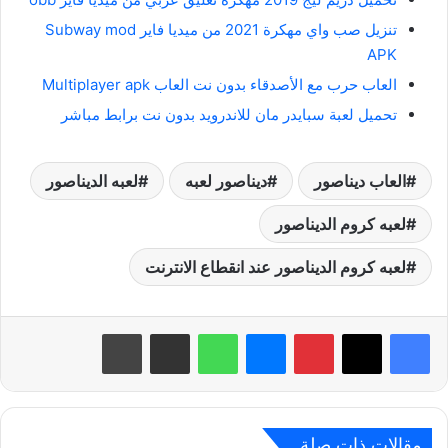
تنزيل صب واي مهكرة 2021 من ميديا فاير Subway mod
APK
العاب حرب مع الأصدقاء بدون نت العاب Multiplayer apk
تحميل لعبة سبايدر مان للاندرويد بدون نت برابط مباشر
العاب ديناصور
ديناصور لعبه
لعبه الديناصور
لعبه كروم الديناصور
لعبه كروم الديناصور عند انقطاع الانترنت
بينتيريست
ماسنجر
واتساب
مشاركة عبر البريد
طباعة
مقالات ذات صلة