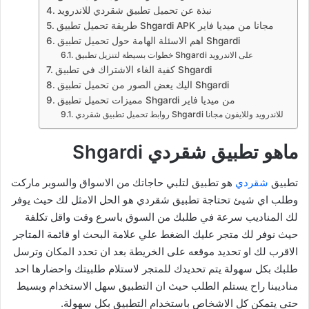
نبذة عن تحميل تطبيق شقردي للاندرويد
طريقة تحميل تطبيق Shgardi APK مجانا من ميديا فاير
اهم الاسئلة الهامة حول تحميل تطبيق Shgardi
خطوات بسيطة لتنزيل تطبيق Shgardi على الاندرويد
كفية الغاء الاشتراك في تطبيق Shgardi
اليك يعض الصور من تحميل تطبيق Shgardi
مميزات تحميل تطبيق Shgardi من ميديا فاير
روابط تحميل تطبيق شقردي Shgardi للاندرويد وللايفون مجانا
ماهو تطبيق شقردي Shgardi
تطبيق
شقردي
هو تطبيق لتلبي حاجاتك من الاسواق والسوبر ماركت
وطلب اي شيئ تحتاجة تطبيق شقردي هو الحل الامثل لك حيث يوفر
لك المناديب سرعة في طلبك من السوق باسرع وقت واقل تكلفة
حيث نوفر لك متجر عليك الضغط علي علامة البحث او قائمة المتاجر
الاقرب لك او تحديد موقعه على الخريطة بعد ان تحدد المكان وترسل
طلبك بكل سهولة يتم تحديدك للمتجر لاستلام طلبيتك واحضارها احد
مناديبنا راح يستلم الطلب حيث ان التطبيق سهل الاستخدام وبسيط
حتي يتمكن كل الاشخاص باستخدام التطبيق بكل سهولة.