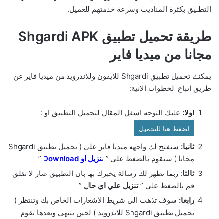
التطبيق بكثرة المناديب وسرعة خدمتهم للعميل.
طريقة تحميل تطبيق Shgardi APK
مجانا من ميديا فاير
يمكنك تحميل تطبيق Shgardi للايفون وللاندرويد من ميديا فاير عن
طريق اتباع الخطوات الاتية:
اولا:
عليك التوجه اسفل المقال لتحميل التطبيق او :
اضغط هنا للتحميل
ثانيا:
ستفتح لك واجهه ميديا فاير علي ( تحميل تطبيق Shgardi
مجانا ) ستقوم بالضغط علي ” ت
نزيل او Download
”
ثالثا
: ربما تظهر لك رسالة يخبرك بها بان التطبيق ضار لا تقلق
قم بالضغط علي ”
تنزيل علي اي حال
”
رابعا:
سوف تذهب الى شريط الاشعارات الخاص بك وتنتظر (
تحميل تطبيق Shgardi للاندرويد ) لحين ينتهي وبعدها تقوم