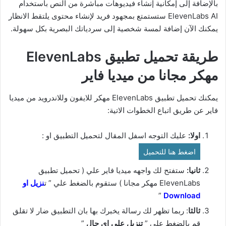
بالإضافة إلى إمكانية إنشاء فيديوهات مباشرة من النص باستخدام
ElevenLabs AI ستستمتع بمجهود فريد لإنشاء محتوى يلتقط الانظار
يمكنك الآن إضافة لمسة شخصية إلى سردياتك البصرية بكل سهولة.
طريقة تحميل تطبيق ElevenLabs
مهكر مجانا من ميديا فاير
يمكنك تحميل تطبيق ElevenLabs مهكر للايفون وللاندرويد من ميديا
فاير عن طريق اتباع الخطوات الاتية:
اولا:
عليك التوجه اسفل المقال لتحميل التطبيق او :
اضغط هنا للتحميل
ثانيا:
ستفتح لك واجهه ميديا فاير علي ( تحميل تطبيق
ElevenLabs مهكر مجانا ) ستقوم بالضغط علي ” ت
نزيل او
”
Download
ثالثا
: ربما تظهر لك رسالة يخبرك بها بان التطبيق ضار لا تقلق
قم بالضغط علي ”
تنزيل علي اي حال
”