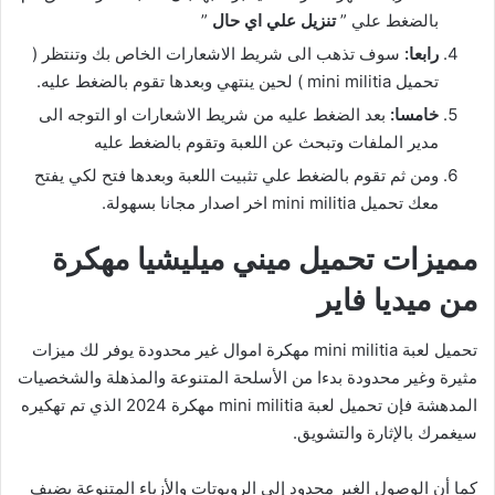
بالضغط علي ”
تنزيل علي اي حال
”
رابعا:
سوف تذهب الى شريط الاشعارات الخاص بك وتنتظر (
تحميل mini militia ) لحين ينتهي وبعدها تقوم بالضغط عليه.
خامسا:
بعد الضغط عليه من شريط الاشعارات او التوجه الى
مدير الملفات وتبحث عن اللعبة وتقوم بالضغط عليه
ومن ثم تقوم بالضغط علي تثبيت اللعبة وبعدها فتح لكي يفتح
معك تحميل mini militia اخر اصدار مجانا بسهولة.
مميزات تحميل ميني ميليشيا مهكرة
من ميديا فاير
تحميل لعبة mini militia مهكرة اموال غير محدودة يوفر لك ميزات
مثيرة وغير محدودة بدءا من الأسلحة المتنوعة والمذهلة والشخصيات
المدهشة فإن تحميل لعبة mini militia مهكرة 2024 الذي تم تهكيره
سيغمرك بالإثارة والتشويق.
كما أن الوصول الغير محدود إلى الروبوتات والأزياء المتنوعة يضيف