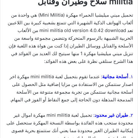
militia سلاح وطيران وقنابل
تحميل ميني ميليشيا الحمراء مهكرة (Mini Militia) هي واحدة من
ألعاب الهواتف الذكية الشهيرة التي تتمتع بشعبية كبيرة بين اللاعبين
تعد mini militia old version 4.0.42 download من الألعاب
الحربية الشبيهة بالرسوم المتحركة وتتضمن مجموعة واسعة من
الأسلحة والقنابل ووسائل الطيران إذا كنت من هواة هذه اللعبة فإن
تنزيل ميني ميليشيا مهكرة 1 منها سيتيح لك العديد من الفوائد في
هذا الشرح سنلقي نظرة على بعض هذه الفوائد:
١.
أسلحة مجانية
:
عندما تقوم بتحميل لعبة mini militia مهكرة اخر
اصدار ستتمكن من الاستفادة من مزايا إضافية مثل الحصول على
أسلحة مجانية ستتمكن من تجربة مجموعة متنوعة من الأسلحة
المدمجة المذهلة دون الحاجة إلى جمع النقاط أو الفوز في المهام.
٢.
طيران غير محدود
:
تحميل لعبة mini militia مهكرة اموال غير
محدودة ستحب هذه الفائدة بواسطة النسخة المهكرة ستحصل على
إمكانية الطيران الغير محدودة مما يعني أنك ستتمتع بحرية قصوى