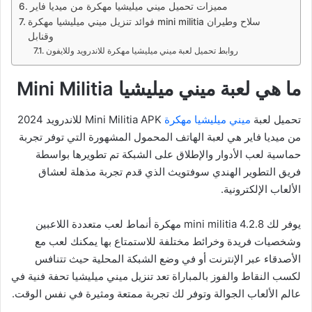
مميزات تحميل ميني ميليشيا مهكرة من ميديا فاير
فوائد تنزيل ميني ميليشيا مهكرة mini militia سلاح وطيران
وقنابل
روابط تحميل لعبة ميني ميليشيا مهكرة للاندرويد وللايفون
ما هي لعبة ميني ميليشيا Mini Militia
تحميل لعبة
ميني ميليشيا مهكرة
Mini Militia APK للاندرويد 2024
من ميديا فاير هي لعبة الهاتف المحمول المشهورة التي توفر تجربة
حماسية لعب الأدوار والإطلاق على الشبكة تم تطويرها بواسطة
فريق التطوير الهندي سوفتويث الذي قدم تجربة مذهلة لعشاق
الألعاب الإلكترونية.
يوفر لك mini militia 4.2.8 مهكرة أنماط لعب متعددة اللاعبين
وشخصيات فريدة وخرائط مختلفة للاستمتاع بها يمكنك لعب مع
الأصدقاء عبر الإنترنت أو في وضع الشبكة المحلية حيث تتنافس
لكسب النقاط والفوز بالمباراة تعد تنزيل ميني ميليشيا تحفة فنية في
عالم الألعاب الجوالة وتوفر لك تجربة ممتعة ومثيرة في نفس الوقت.