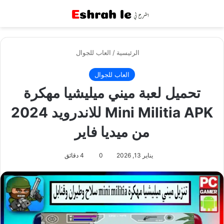
القائمة
بح
الرئيسية
/
العاب للجوال
العاب للجوال
تحميل لعبة ميني ميليشيا مهكرة
Mini Militia APK للاندرويد 2024
من ميديا فاير
يناير 13, 2026
0
4 دقائق