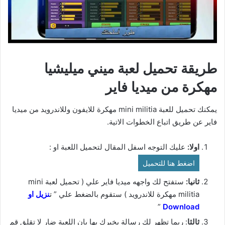
طريقة تحميل لعبة ميني ميليشيا
مهكرة من ميديا فاير
يمكنك تحميل للعبة mini militia مهكرة للايفون وللاندرويد من ميديا
فاير عن طريق اتباع الخطوات الاتية.
اولا:
عليك التوجه اسفل المقال لتحميل اللعبة او :
اضغط هنا للتحميل
ثانيا:
ستفتح لك واجهه ميديا فاير علي ( تحميل لعبة mini
militia مهكرة للاندرويد ) ستقوم بالضغط علي ” ت
نزيل او
”
Download
ثالثا
: ربما تظهر لك رسالة يخبرك بها بان اللعبة ضار لا تقلق قم