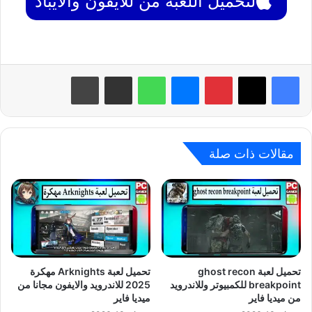
لتحميل اللعبة من للايفون والايباد
بينتيريست
ماسنجر
واتساب
مشاركة عبر البريد
طباعة
مقالات ذات صلة
تحميل لعبة ghost recon
تحميل لعبة Arknights مهكرة
breakpoint للكمبيوتر وللاندرويد
2025 للاندرويد والايفون مجانا من
من ميديا فاير
ميديا فاير