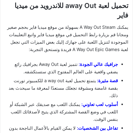
تحميل لعبة away Out للاندرويد من ميديا
فاير
يمكنك A Way Out Steam بسهولة من موقع ميديا فاير بحجم صغير
ومجانا قم بزيارة رابط التحميل في موقع ميديا فاير واتبع التعليمات
الموجودة لتنزيل اللعبة على جهازك إليك بعض الميزات التي تجعل
لعبة A Way Out Epic Games فريدة وتستحق التجربة:
جرافيك عالي الجودة:
تتميز لعبة Away Out بجرافيك رائع
يضفي واقعية على العالم المفتوح الذي ستستكشفه.
قصة مثيرة:
يتمتع تحميل لعبة a way out للكمبيوتر تورنت
بقصة غامضة ومشوقة تجعلك مستعدًا لمعرفة ما سيحدث بعد
ذلك.
أسلوب لعب تعاوني:
يمكنك اللعب مع صديقك عبر الشبكة أو
اللعب في وضع القصة المشتركة الذي يتيح لأصدقائك اللعب
بنفس الوقت.
تفاعل بين الشخصيات:
لا يمكن القيام بالأعمال الناجحة بدون