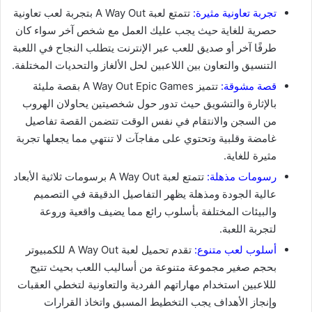
تجربة تعاونية مثيرة:
تتمتع لعبة A Way Out بتجربة لعب تعاونية
حصرية للغاية حيث يجب عليك العمل مع شخص آخر سواء كان
طرفًا آخر أو صديق للعب عبر الإنترنت يتطلب النجاح في اللعبة
التنسيق والتعاون بين اللاعبين لحل الألغاز والتحديات المختلفة.
قصة مشوقة:
تتميز A Way Out Epic Games بقصة مليئة
بالإثارة والتشويق حيث تدور حول شخصيتين يحاولان الهروب
من السجن والانتقام في نفس الوقت تتضمن القصة تفاصيل
غامضة وقلبية وتحتوي على مفاجآت لا تنتهي مما يجعلها تجربة
مثيرة للغاية.
رسومات مذهلة:
تتمتع لعبة A Way Out برسومات ثلاثية الأبعاد
عالية الجودة ومذهلة يظهر التفاصيل الدقيقة في التصميم
والبيئات المختلفة بأسلوب رائع مما يضيف واقعية وروعة
لتجربة اللعبة.
أسلوب لعب متنوع:
تقدم تحميل لعبة A Way Out للكمبيوتر
بحجم صغير مجموعة متنوعة من أساليب اللعب بحيث تتيح
لللاعبين استخدام مهاراتهم الفردية والتعاونية لتخطي العقبات
وإنجاز الأهداف يجب التخطيط المسبق واتخاذ القرارات