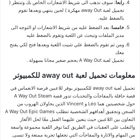
رابعا:
سوف تذهب الى شريط الاشعارات الخاص بك وتنتظر (
تحميل لعبة away Out مهكرة ) لحين ينتهي وبعدها تقوم
بالضغط عليه.
خامسا:
بعد الضغط عليه من شريط الاشعارات او التوجه الى
مدير الملفات وتبحث عن اللعبة وتقوم بالضغط عليه
ومن ثم تقوم بالضغط علي تثبيت اللعبة وبعدها فتح لكي يفتح
معك
تحميل لعبة A Way Out بحجم صغير مجانا بسهولة .
معلومات تحميل لعبة away out للكمبيوتر
تحميل لعبة away out للكمبيوتر يوفر للاعبين فرصة الانغماس في
قصة حافلة بالمفاجآت والتحديات تدور قصة A Way Out Steam
حول شخصيتين هما Leo و Vincent الذين يحاولان الهروب من
السجن وتحقيق أهدافهم الشخصية تتطلب A Way Out Epic Games
التعاون بين اللاعبين حيث يتعين عليهما العمل معًا لحل الألغاز
والتغلب على العقبات في الطريق كما توفر اللعبة مجموعة واسعة
من المهام والاثارة والمفاجآت التي تجعلها تجربة ممتعة ولا تنسى.