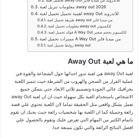
تحميل لعبة away Out للاندرويد من ميديا فاير
معلومات تنزيل لعبة away out 2026
اهمية تحميل تحميل لعبة away Out للاندرويد
طريقة تحميل لعبة away out من ميديا فاير
معلومات تحميل لعبة away out للكمبيوتر
فوائد تحميل لعبة A Way Out للكمبيوتر بحجم صغير
مميزات تحميل لعبة A Way Out من ميديا فاير
روابط تحميل لعبة away out
ما هي لعبة Away Out
لعبة away Out هي لعبة تدور احداثها حول الشجاعة والقوة في
عملية الفرار من السجن والهروب من الشرطة حيث تتميز اللعبة
بجرافيك عالي الجودة وتصميم ثلاثي الابعاد حتي يتمكن جميع
الاشخاص باستخدام العبة بكل سهولة حيث ان ان لعبة away Out
تعمل بشكل واقعي مثل الحقيقة تماما لان اللعبة تحتوي علي قصة
رائعة وجميلة كما ان اللعبة بها شخصيات رائعة حيث يجبك ان تقوم
باتمام الكثير من المهام التي تعرض عليك وتقوم بالحصول علي
افضل النتائج الرائعة والتي تكون ممتعة جدا.