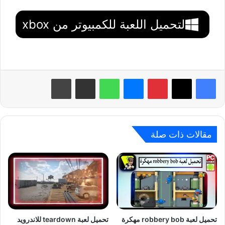
لتحميل اللعبة للكمبيوتر من xbox
بينتيريست
ماسنجر
واتساب
مشاركة عبر البريد
طباعة
مقالات ذات صلة
تحميل لعبة robbery bob مهكرة
تحميل لعبة teardown للاندرويد