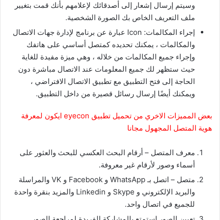
وسيتم إرسال إشعار إلى أصدقائك لإعلامهم بأنك قمت بتغيير
ملف التعريف الخاص بك الصورة الشخصية.
إجراء المكالمات: Icon عبارة عن برنامج لإدارة جهات الاتصال
والمكالمات ، يمكنك تحديده كمتصل أساسي على هاتفك
وإجراء جميع المكالمات من خلاله ، وهي ميزة مفيدة للغاية
حيث ستظهر لك جميع المعلومات عند الاتصال مباشرة دون
الحاجة إلى فتح التطبيق مع تطبيق الاتصال الافتراضي ،
ويمكنك أيضًا إرسال رسائل قصيرة من داخل التطبيق.
بعض المميزات الاخري من تحميل تطبيق eyecon ايكون لمعرفة
هوية المتصل المجهول مجانا
معرف المتصل – أرقام البحث العكسي للبحث والعثور على
أسماء وصور لأرقام غير معروفة.
متصل – اتصل بـ WhatsApp و Facebook و VK والمراسلة
والبريد الإلكتروني و Skype و Linkedin والمزيد بنقرة واحدة
للجميع في اتصال واحد.
تعيين الصور استمتع بالمشاركة الفريدة لمراجعة الصور