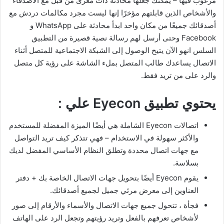
مرغوب فيها – يمكنك جعلها محادثة ذات مغزى من قبل مع الأصدقاء
والأشخاص الذين قابلتهم مؤخرًا إنها ليست مجرد مكالمات دردش مع
أصدقائك جميعًا من مكان واحد ابدأ محادثة على WhatsApp و
Facebook وحتى أرسل لهم رسالة نصية قصيرة من التطبيق
السلس انهو الآن يتيح الوصول إلى الشبكة الاجتماعية للمتصل أثناء
الاتصال يساعدك طالب المتصل بملء الشاشة على رؤية كل متصل
والرد على من تريد فقط.
يحتوي تطبيق Eyecon علي :
اتصالات Eyecon الشاملة هي أيضًا الميزة المفضلة للمستخدم
والأكثر سهولة في الاستخدام – فهي تتذكر كيف تريد التواصل
مع جهات اتصال محددة وتطلق النظام الأساسي المفضل لديك
بسلاسة.
يقوم Eyecon أيضًا بتحويل جهات الاتصال الخاصة بك + دفتر
العناوين إلى معرض مرئي جميل لجميع أصدقائك.
فجأة ، تتحول جميع جهات الاتصال والأسماء والأرقام إلى صور
لأشخاص تعرفهم بالفعل وتريد رؤيتهم وتجعل الرد على الهاتف