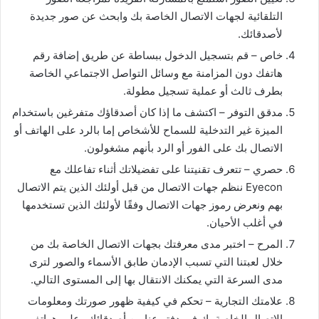
التلقائية لجهات الاتصال الخاصة بك وابحث عن صور جديدة
لأصدقائك.
خاص – قم بتسجيل الدخول ببساطة عن طريق إضافة رقم
هاتفك دون المزامنة مع وسائل التواصل الاجتماعي الخاصة
بطرف ثالث أو عملية تسجيل مطولة.
مدقق التوفر – اكتشف ما إذا كان أصدقاؤك متفرغين باستخدام
الميزة غير التدخلية للسماح للأشخاص إما بالرد على الهاتف أو
الاتصال بك على الفور أو الرد بأنهم مشغولون.
حصري – تتعرف تقنيتنا على تفضيلاتك أثناء تفاعلك مع
Eyecon ننظم جهات الاتصال من قبل أولئك الذين يتم الاتصال
بهم ونعرض رموز جهات الاتصال وفقًا لأولئك الذين تستخدمها
في أغلب الأحيان.
المرح – اختبر مدى معرفتك بجهات الاتصال الخاصة بك من
خلال لعبتنا التي تسبب الإدمان طابق الأسماء والصور لترى
مدى السرعة التي يمكنك الانتقال بها إلى المستوى التالي.
علامتك التجارية – تحكم في كيفية ظهور صورتك ومعلومات
الاتصال الخاصة بك في دفتر عناوين أصدقائك وعلى هواتفهم