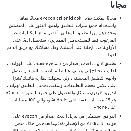
مجانا
مجانًا: يمكنك تنزيل eyecon caller id apk مجانًا تمامًا
واستخدام جميع ميزات التطبيق وأهمها العثور على المتصلين
وتحديدهم من التطبيق المجاني وأفضل مانع للمكالمات غير
المرغوب فيها للمستخدمين المميزين ، ستحصل أيضًا على
الأولوية في الإجابة على أسئلتك وحل مشاكلك مع فريق الدعم
لدينا.
تطبيق Light: أحدث إصدار من eyecon خفيف على الهواتف ،
لذلك لا يحتاج إلى هواتف عالية المواصفات للتشغيل بفضل
واجهة التطبيق المحسنة ، ولن يستهلك بطارية هاتفك كثيرًا
على عكس معظم التطبيقات. ويمكنك تحميل التطبيق لهواتف
اندرويد 5 بدون مشاكل والحصول على جميع المميزات. iConn
هو 25 ميجابايت فقط على Android وحوالي 100 ميجابايت
على iPhone.
التوافق: ستتمكن من تنزيل أحدث إصدار من eyecon على
هواتف Android من الإصدار 5.0 وما بعده من خلال متجر
Google Play ، كما يمكنك تنزيل eyecon لأجهزة iPhone