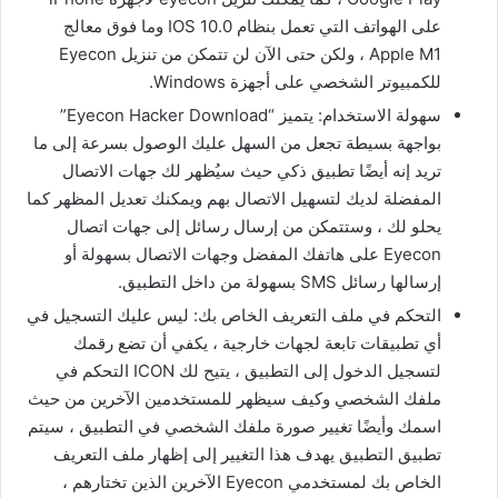
على الهواتف التي تعمل بنظام IOS 10.0 وما فوق معالج
Apple M1 ، ولكن حتى الآن لن تتمكن من تنزيل Eyecon
للكمبيوتر الشخصي على أجهزة Windows.
سهولة الاستخدام: يتميز “Eyecon Hacker Download”
بواجهة بسيطة تجعل من السهل عليك الوصول بسرعة إلى ما
تريد إنه أيضًا تطبيق ذكي حيث سيُظهر لك جهات الاتصال
المفضلة لديك لتسهيل الاتصال بهم ويمكنك تعديل المظهر كما
يحلو لك ، وستتمكن من إرسال رسائل إلى جهات اتصال
Eyecon على هاتفك المفضل وجهات الاتصال بسهولة أو
إرسالها رسائل SMS بسهولة من داخل التطبيق.
التحكم في ملف التعريف الخاص بك: ليس عليك التسجيل في
أي تطبيقات تابعة لجهات خارجية ، يكفي أن تضع رقمك
لتسجيل الدخول إلى التطبيق ، يتيح لك ICON التحكم في
ملفك الشخصي وكيف سيظهر للمستخدمين الآخرين من حيث
اسمك وأيضًا تغيير صورة ملفك الشخصي في التطبيق ، سيتم
تطبيق التطبيق يهدف هذا التغيير إلى إظهار ملف التعريف
الخاص بك لمستخدمي Eyecon الآخرين الذين تختارهم ،