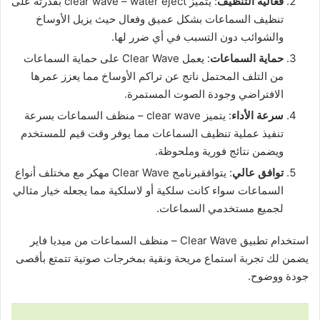
فعالية التنظيف
: يتميز clear wave – water eject بقدرته على
تنظيف السماعات بشكل عميق وفعال حيث يزيل الأوساخ
والشوائب دون التسبب في أي ضرر لها.
حماية السماعات
: يعمل Clear Wave على حماية السماعات
من التلف المحتمل ناتج عن تراكم الأوساخ مما يعزز عمرها
الافتراضي وجودة الصوت المستمرة.
سرعة الأداء
: يتميز clear wave – منظف السماعات بسرعة
تنفيذ عملية تنظيف السماعات مما يوفر وقت قيم للمستخدم
ويضمن نتائج فورية وملحوظة.
توافق عالي
: يتوافقبرنامج Clear Wave مهكر مع مختلف أنواع
السماعات سواء كانت سلكية أو لاسلكية مما يجعله خيار مثالي
لجميع مستخدمي السماعات.
استخدام تطبيق Clear Wave – منظف السماعات من ميديا فاير
يضمن لك تجربة استماع مريحة ونقية بمخرجات صوتية تتمتع بأقصى
جودة ووضوح.