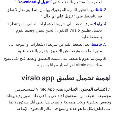
للاندرويد ) ستقوم بالضغط علي ”
ت
نزيل او Download
”
ثالثا
:
ربما تظهر لك رسالة يخبرك بها بان التطبيق ضار لا تقلق
قم بالضغط علي ”
تنزيل علي اي حال
”
رابعا:
سوف تذهب الى شريط الاشعارات الخاص بك وتنتظر (
تحميل تطبيق Viralo للايفون ) لحين ينتهي وبعدها تقوم
بالضغط عليه.
خامسا:
بعد الضغط عليه من شريط الاشعارات او التوجه الى
مدير الملفات وتبحث عن التطبيق وتقوم بالضغط عليه
ومن ثم تقوم بالضغط علي تثبيت التطبيق وبعدها فتح لكي يفتح
معك Viralo apk اخر اصدار مجانا بسهولة.
اهمية تحميل تطبيق viralo app
١. اكتشاف المحتوى الإبداعي:
يقدم Viralo App للمستخدمين
مجموعة متنوعة من المحتوى الإبداعي بما في ذلك صور وفيديوهات
وقصص تحفيزية ونكت مضحكة والمزيد هذا يعني أنك ستكون دائما
على اطلاع بكل ما هو جديد وممتع في عالم المحتوى الإبداعي.