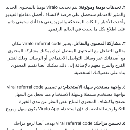
٢. تحديثات يومية وموثوقة:
يتم تحديث viralo يوميا بالمحتوى الجديد
والمثير للاهتمام ستحصل على فرصة لاكتشاف أفضل مقاطع الفيديو
وأحدث الأخبار والنكات المضحكة والمزيد يعني هذا أنك ستبقى دائم
على اطلاع بكل ما يحدث في العالم الرقمي.
٣. مشاركة المحتوى والتفاعل:
يعتبر viralo referral code مكان
مثالي للتفاعل مع المحتوى المفضل لديك يمكنك مشاركة المحتوى
مع أصدقائك عبر وسائل التواصل الاجتماعي أو الرسائل وذلك لنشر
الفرح والمرح معهم بالإضافة إلى ذلك يمكنك أيضا تقييم المحتوى
بناء على تفضيلاتك الشخصية.
٤. واجهة مستخدم سهلة الاستخدام:
تم تصميم viral referral code
بواجهة مستخدم بسيطة وسهلة الاستخدام مما يجعل من السهل
تصفح واكتشاف المحتوى المتاح بغض النظر عن مدى الخبرة
التكنولوجية الخاصة بك فإن استخدام Viralo App يكون سهل ومريح.
٥. تحسين مزاجك:
viral referral code يهدف أيضا لرفع مزاجك