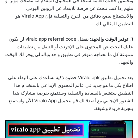
وتحسين حالتك العامة ستجد في المحتوى المقدم أنه مضحك مؤثر أو
ملهم إذا كنت تبحث عن فرصة للابتعاد عن الروتين اليومي
والاستمتاع ببضع دقائق من الفرح والتسلية فإن Viralo App هو
التطبيق المثالي لك.
٦. توفير الوقت والجهد:
بفضل viralo app referral code لن يكون
عليك البحث عن المحتوى على الإنترنت أو التنقل بين تطبيقات
متنوعة كل ما تحتاجه متوفر في تطبيق واحد وبالتالي يوفر لك الوقت
والجهد.
يعد تحميل تطبيق Viralo apk خطوة ذكية تساعدك على البقاء على
اطلاع بكل ما هو جديد في عالم المحتوى الإبداعي باستخدام هذا
التطبيق ستشعر بالسعادة والتسلية وستتمتع بفرصة مشاركة هذا
الشعور الإيجابي مع أصدقائك قم بتحميل Viralo App الآن واستمتع
بتجربة فريدة وشيقة.