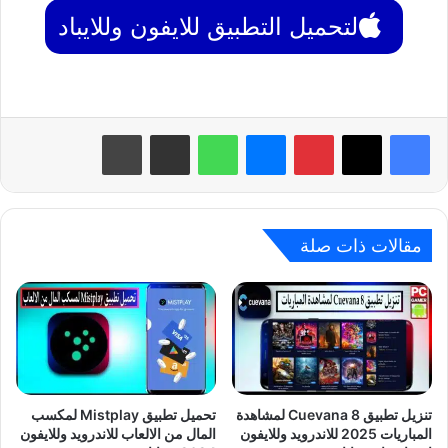
لتحميل التطبيق للايفون وللايباد
بينتيريست
ماسنجر
واتساب
مشاركة عبر البريد
طباعة
مقالات ذات صلة
تنزيل تطبيق Cuevana 8 لمشاهدة
تحميل تطبيق Mistplay لمكسب
المباريات 2025 للاندرويد وللايفون
المال من الالعاب للاندرويد وللايفون