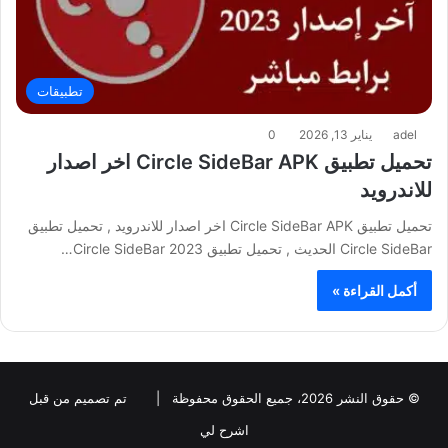
تطبيقات
adel
يناير 13, 2026
0
تحميل تطبيق Circle SideBar APK اخر اصدار
للاندرويد
تحميل تطبيق Circle SideBar APK اخر اصدار للاندرويد , تحميل تطبيق
Circle SideBar الحديث , تحميل تطبيق Circle SideBar 2023…
أكمل القراءة »
© حقوق النشر 2026، جميع الحقوق محفوظة |
تم تصميم من قبل
اشرح لي