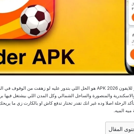
تحميل تطبيق DiDi Rider ديدي للمواصلات للاندرويد و للايفون APK 2026 هو الحل اللي ب
اسكندرية والمنصورة والساحل الشمالي وكل المدن اللي بيشتغل فيها برن
ميه الميه.
توى المقال