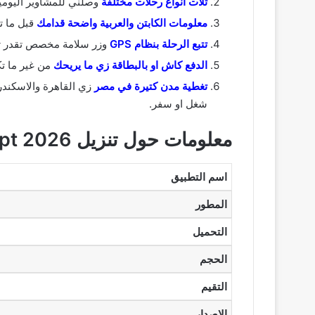
تلات انواع رحلات مختلفة
وصلني للمشاوير اليومي
معلومات الكابتن والعربية واضحة قدامك
قبل ما ت
تتبع الرحلة بنظام GPS
وزر سلامة مخصص تقدر تض
الدفع كاش او بالبطاقة زي ما يريحك
من غير ما ت
تغطية مدن كتيرة في مصر
زي القاهرة والاسكند
شغل او سفر.
معلومات حول تنزيل DiDi Rider Egypt 2026
اسم التطبيق
المطور
التحميل
الحجم
التقيم
الاصدار