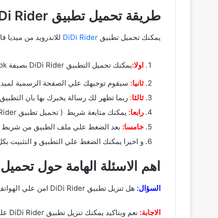
طريقة تحميل تطبيق DiDi Rider ديدي مصر من ميديا فاير
يمكنك تحميل تطبيق
DiDi Rider
للاندرويد من ميديا فا
اولا:
يمكنك تحميل التطبيق DiDi Rider بصيفة apk من خلال :
ثانيا:
سيقوم توجيهك علي الصفحة الرسمية لميديا فاير و يمكنك ( تحميل تط
ثالثا
:
ربما تظهر لك رسالة يخبرك بها بان التطبيق
رابعا:
يمكنك متايعة شريط ( تحميل تطبيق DiDi Rider مهكر ) من خلال شريط التحميل الخاص بك لحين ينتهي وبعدها تقوم بالضغط علي ملف التطبيق.
خامسا:
بعد الضغط علي ملف الطبيق من شريط الا
و اخيرا يمكنك الضغط علي التطبيق و التثبيت بك
اهم الاسئلة الهامة حول تحميل برنامج DiDi Rider دي
السؤال:
هل تنزيل تطبيق DiDi Rider امن علي الهواتف ؟
الاجابة:
نعم وبتاكيد يمكنك تنزيل تطبيق DiDi Rider علي جوالك الشخصي بكل امان وتم الفحص مسبقا للروابط التحميل لكي يتم تحمليها بكل ثقة وامان.