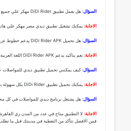
السؤال:
هل يعمل تطبيق DiDi Rider مهكر علي جميع الهواتف الضعيفة والقوية ؟
الاجابة:
يمكنك تشغيل تطبيق ديدي مصر مهكر علي هاتفك
السؤال:
هل تحميل DiDi Rider APK يدعم خطوط عربيه ؟
الاجابة:
نعم بتاكيد يدعم DiDi Rider APK اللغة العربية ويمكنك التحكم في لغة التطبيق كما تريد و يتبح لك العديد من الخطوت المختلفة والتسوق بكل سهولة.
السؤال:
كيف يمكنني تحميل تطبيق ديدي للمواصلات ع
الاجابة:
يمكنك تحميل تطبيق DiDi Rider بكل سهولة بتباع الخطوات السابقة او بالضغط علي الروابط القادمة حسب نوع هاتفك سواء كان اندرويد او ايفون او كمبيوتر بكل سهولة.
السؤال:
هل يشتغل برنامج ديدي للمواصلات في كل م
الاجابة:
لا التطبيق متاح في عدد من المدن زي القاهر
فمن الافضل تتأكد من التغطية في مدينتك قبل ما تطلب