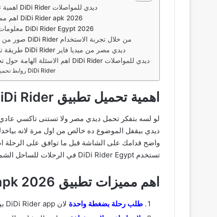
اهمية تحميل تطبيق DiDi Rider ديدي للمواصلات
اهم مميزات تطبيق DiDi Rider apk 2026
معلومات حول تنزيل DiDi Rider Egypt 2026
صور من داخل تطبيق DiDi Rider من خلال تجربة الاستخدام
طريقة تحميل تطبيق DiDi Rider ديدي مصر من ميديا فاير
اهم الاسئلة الهامة حول تحميل برنامج DiDi Rider ديدي للمواصلات
روابط تحميل تطبيق DiDi Rider
اهمية تحميل تطبيق DiDi Rider ديدي للمواصلات
لو لسه بتفكر تحمل ديدي مصر ولا تستنى تاكسي عادي
ديدي بيقفل الموضوع ده خالص من اول مرة لانه بياخدك
واضح قدامك على الشاشة قبل ما توافق على الرحلة ا
تستخدم DiDi Rider Egypt في الرحلات للساحل الشمالي او زيارات العيلة في المحافظات التانية لان الخدمة بقت مغطية مدن كتيرة اوي دلوقتي.
اهم مميزات تطبيق DiDi Rider apk 2026
طلب رحلة بضغطة واحدة
لان DiDi Rider app بيحدد مكانك على الخريطة اوتوماتيك وبيدورلك على اقرب كابتن متاح وبيوريك معاد وصوله المتوقع قبل ما العربية توصلك خالص.