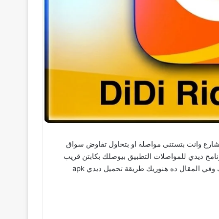
تدور عليه لو زهقت من الوقوف في الشارع وانت بتستنى مواصلة او بتحاول تفاوض سواق
امج ديدي للمواصلات التطبيق بيوصلك بكابتن قريب
منك في ثواني وبيوريك السعر والوقت المتوقع قبل ما تأكد الرحلة اصلا وده غير انك تقدر تختار تدفع كاش او بالكارت زي ما يريحك وفي المقال ده هنوريك طريقة تحميل ديدي apk