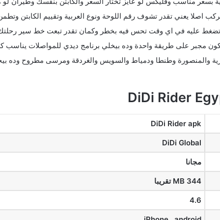
ة بسعر مناسب وفليكس لو عايز تختار السعر والكابتن بنفسك وطيران لو 
ركب اصلا يعني تقدر تشوف رقم اللوحة ونوع العربية وتقييم الكابتن وتطمن
غط عليه في اي وقت تحس فيه بخطر وكمان تقدر تبعت خط سير رحلتك 
كون مجبر على طريقة واحدة وده بيخلي برنامج ديدي للمواصلات يناسب كل
رية والمنصورة وطنطا ودمياط والسويس والغردقة ومرسى مطروح وده بيخ
DiDi Rider apk
DiDi Global
مجانا
344 MB تقريبا
4.6
iPhone , android