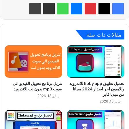
بينتيريست
ماسنجر
واتساب
مشاركة عبر البريد
طباعة
مقالات ذات صلة
تحميل تطبيق libby app للاندرويد
تنزيل برنامج تحويل الفيديو الى
وللايفون اخر اصدار 2024 مجانا
صوت mp3 بدون نت للاندرويد
من ميديا فاير
يناير 13, 2026
يناير 13, 2026