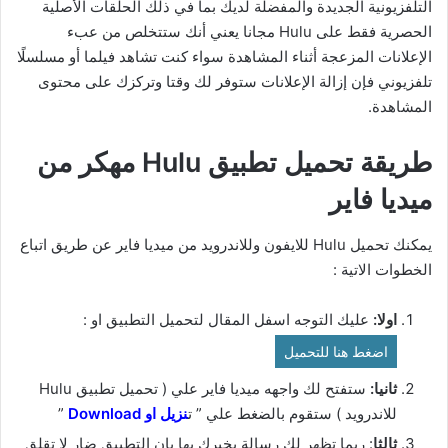
التلفزيونية الجديدة والمفضلة لديك بما في ذلك الحلقات الأصلية
الحصرية فقط على Hulu مجانا يعني أنك ستتخلص من عبء
الإعلانات المزعجة أثناء المشاهدة سواء كنت تشاهد فيلما أو مسلسلًا
تلفزيوني فإن إزالة الإعلانات ستوفر لك وقتا وتركزك على محتوى
المشاهدة.
طريقة تحميل تطبيق Hulu مهكر من
ميديا فاير
يمكنك تحميل Hulu للايفون وللاندرويد من ميديا فاير عن طريق اتباع
الخطوات الاتية :
اولا:
عليك التوجه اسفل المقال لتحميل التطبيق او :
اضغط هنا للتحميل
ثانيا:
ستفتح لك واجهه ميديا فاير علي ( تحميل تطبيق Hulu
للاندرويد ) ستقوم بالضغط علي ” ت
نزيل او Download
”
ثالثا
: ربما تظهر لك رسالة يخبرك بها بان التطبيق ضار لا تقلق