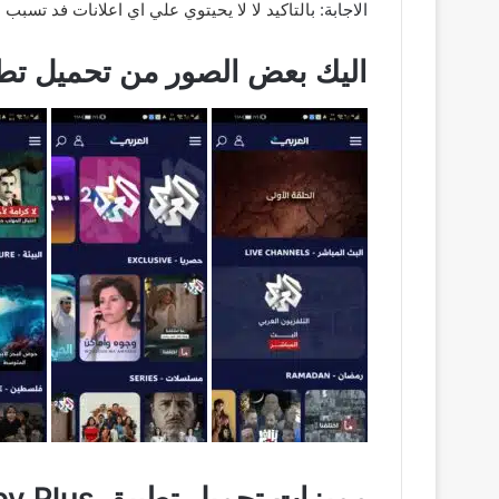
الاجابة: ب
التاكيد لا لا يحيتوي علي اي اعلانات فد تسبب ا
اليك بعض الصور من تحميل تط
مميزات تحميل تطبيق Alaraby Plus من ميديا فاير