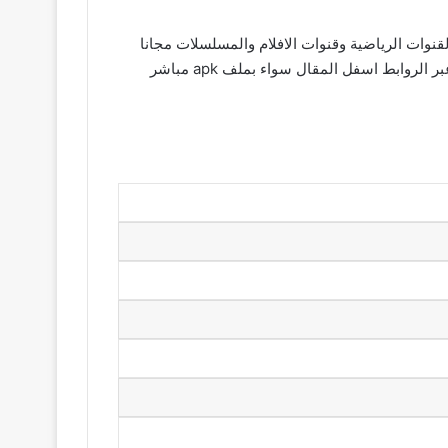
عالمية والقنوات الرياضية وقنوات الافلام والمسلسلات مجانا
حيث يمكنك تنزيل وتثبيت تطبيق العربي بلس اخر نسخة للاستفادة من الميزات الجديدة في تحديث تطبيق Alaraby Plus وذلك عبر الروابط اسفل المقال سواء بملف apk مباشر