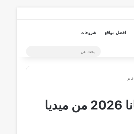
تسجيل الدخول
مقال عشوائي
إضافة عمود جا
افضل مواقع
شروحات
بحث
عن
تحميل تطبيق Alaraby لمشاهدة القنوات مجانا 2026 من ميديا