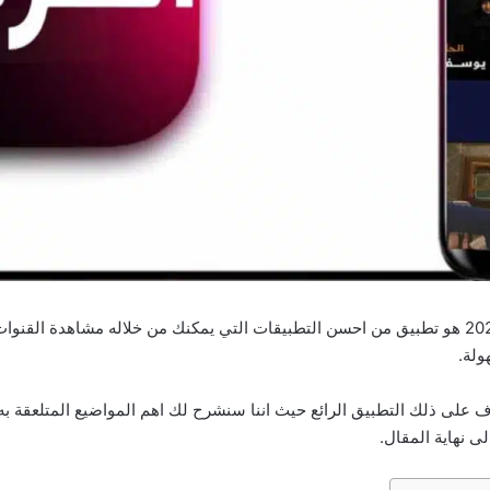
تطبيق Alaraby Plus app لمشاهدة القنوات مجانا 2025 هو تطبيق من احسن التطبيقات التي يمكنك من خ
ف على ذلك التطبيق الرائع حيث اننا سنشرح لك اهم المواضيع المتلعقة به
ى نهاية المقال.