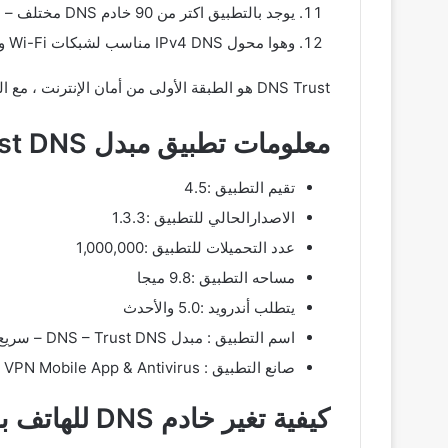
يوجد بالتطبيق اكتر من 90 خادم DNS مختلف – اختر مزود DNS الذي تريده ايضاً .
وهوا محول IPv4 DNS مناسب لشبكات Wi-Fi و LTE وجميع مشغلي شبكات الجوال (4G و 3G).
DNS Trust هو الطبقة الأولى من أمان الإنترنت ، مع الحماية الأساسية ضد محاولات المراقبة والرقابة وغير قادر على تغيير عنوان IP الخاص بك وتجاوز طرق الحظر المعقدة ايضاً .
معلومات تطبيق مبدل DNS – Trust DNS – سريع وآمن
تقيم التطبيق :4.5
الاصدارالحالي للتطبيق :1.3.3
عدد التحميلات للتطبيق :1,000,000
مساحه التطبيق :9.8 ميجا
يتطلب أندرويد :5.0 والأحدث
اسم التطبيق : مبدل DNS – Trust DNS – سريع وآمن
صانع التطبيق : Surfshark VPN: Secure VPN Mobile App & Antivirus
كيفية تغير خادم DNS للهاتف بسهولة