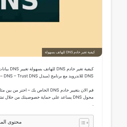
كيفية تغير خادم DNS للهاتف بسهولة
DNS للاندرويد مع برنامج (مبدل DNS – Trust DNS – سريع وآمن) وسوف اقول بعض المعلومات عنه وبعض المميزات .
.
محتوى المق