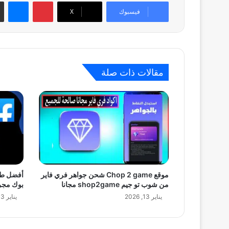
بينتيريست
ماسنجر
فيسبوك
‫X
مقالات ذات صلة
موقع Chop 2 game شحن جواهر فري فاير
أفضل طر
من شوب تو جيم shop2game مجانا
بوك مجربة 
يناير 13, 2026
يناير 13, 2026