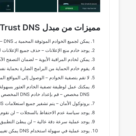
مميزات من مبدل DNS – Trust DNS – سريع وآمن
يمكن لجميع الخوادم الموثوقة المحمية بـ DNS – طلبات DNS الخاصة والمشفرة للتأكد من أن مزود الإنترنت الخاص بك لا يمكنه رؤية بيانات التصفح الخاصة بك وتخزينها ايضاً.
يوجد خادم منع الإعلانات – حذف جميع الإعلانات
يمكن لخادم المراقبة الأبوية – لضمان التصفح ال
يقوم خادم الحماية من البرامج الضارة بحماية نفسك من التصي
لا تقم بتصفية الخوادم – الوصول إلى المواقع المحظورة على مستوى DNS عن 
يمكنك عمل لوظيفة تصفية الخادم العثور بسهولة 
DNS مخصص – قم بإعداد خادم DNS المخصص الخاص بك والتزم بمزود DNS المفضل لديك ايضاً.
بروتوكول الأمان – يتم تشفير جميع استعلامات DNS الخاصة بك باستخدام بروتوكولات HTTPS (DoH) و TLS (DoT) لتحسين الأمان ايضاً.
يوجد سياسة عدم الاحتفاظ بالسجلات – لن نقوم ب
يوجد عملية سرعة دقة عالية – لن يبطئ التطبيق اتصالك بأي شكل من الأ
يوجد عملية في سهولة استخدام DNS يمكن تغييرها بضغطه واحدة. لا يلزم التسجيل ، لا توجد إعلانات في التطبيق.