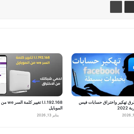
مشاركة عبر البريد
طباعة
ق تهكير واختراق حسابات فيس
192.168.l.l تغيير كلمة السر we من
2022
الموبايل
يناير 13, 2026