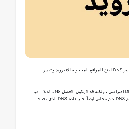
كيفية تغير خادم DNS للهاتف بسهولة تغيير DNS بيانات الهاتف تغيير DNS للاندرويد بدون برامج وشرح برنامج DNS Changer تغيير DNS لفتح المواقع المحجوبة للاندرويد و تغيير
قم الان بتغيير خادم DNS الخاص بك – اختر من بين مئات موفري DNS الموثوق بهم يوفر لك مزود خدمة الإنترنت (ISP) خادم DNS افتراضي ، ولكنه قد لا يكون الأفضل Trust DNS هو
محول DNS يساعد على حماية خصوصيتك من خلال تشفير طلبات DNS الخاصة بك ويسمح لك بالاختيار من بين أكثر من 100 خادم DNS عام مجاني ايضاً اختر خادم DNS الذي تحتاجه