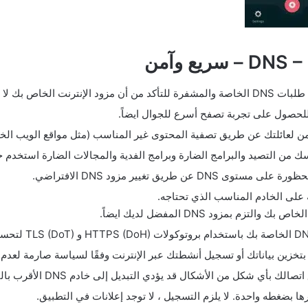
 للحصول على تجربة تصفح أسرع للجوال ايضاً.
آمن لعائلتك عن طريق تصفية المحتوى غير المناسب (مثل مواقع الويب الخاص
د والبرامج الضارة وبرامج الفدية والمجالات الضارة استخدم خادم DNS الذي يمنع الأنشطة ال
طريق تغيير مزود DNS الافتراضي.
على الخادم المناسب الذي تحتاجه.
تخزين بياناتك أو تسجيل أنشطتك عبر الإنترنت وفقًا لسياسة صارمة لعدم 
شكال قد يؤدي التبديل إلى خادم DNS الأقرب بالفعل إلى زيادة سرعة الإنترنت لديك.