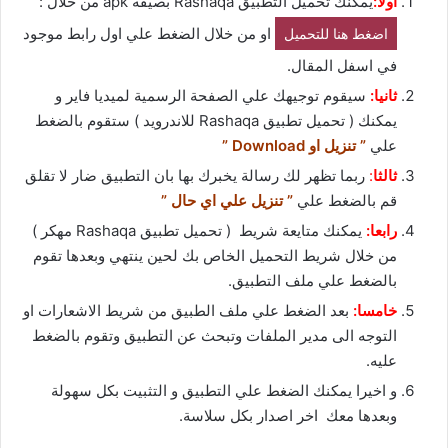
اولا:
يمكنك تحميل التطبيق Rashaqa بصيفة apk من خلال :
او من خلال الضغط علي اول رابط موجود
اضغط هنا للتحميل
في اسفل المقال.
ثانيا:
سيقوم توجيهك علي الصفحة الرسمية لميديا فاير و
يمكنك ( تحميل تطبيق Rashaqa للاندرويد ) ستقوم بالضغط
علي
” تنزيل او Download ”
ثالثا
:
ربما تظهر لك رسالة يخبرك بها بان التطبيق ضار لا تقلق
قم بالضغط علي
” تنزيل علي اي حال ”
رابعا:
يمكنك متايعة شريط ( تحميل تطبيق Rashaqa مهكر )
من خلال شريط التحميل الخاص بك لحين ينتهي وبعدها تقوم
بالضغط علي ملف التطبيق.
خامسا:
بعد الضغط علي ملف الطبيق من شريط الاشعارات او
التوجه الى مدير الملفات وتبحث عن التطبيق وتقوم بالضغط
عليه.
و اخيرا يمكنك الضغط علي التطبيق و التثبيت بكل سهولة
وبعدها معك اخر اصدار بكل سلاسة.