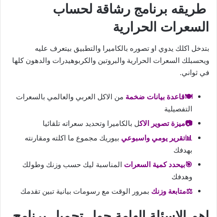
طريقه برنامج رشاقة لحساب
السعرات الحرارية
بتدخل اكلك يدوي او تصوره بالكاميرا والتطبيق بيتعرف عليه
ويحسبلك السعرات الحرارية والبروتين والكربوهيدرات والدهون كلها
في ثواني.
🍽️قاعدة بيانات ضخمة
من الاكل العربي والعالمي بالسعرات
التفصيلية
📷ميزة تصوير الاك
ل بالكاميرا وتحديد سعراته تلقائيا
📊تقرير يومي واسبوعي
بيوريك مجموع ما اكلته ومقارنته
بهدفك
🎯بيحدد كمية السعرات
المناسبة ليك حسب وزنك وطولك
وهدفك
⚖️متابعة وزنك
بمرور الوقت مع رسومات بيانية تبين تقدمك
اهم الاسئلة الهامة حول تحميل برنامج