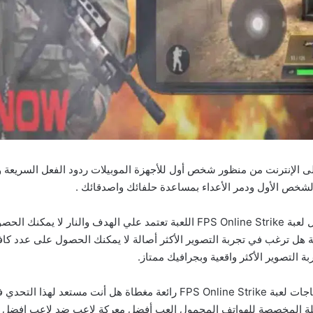
 ثلاثية الأبعاد على الإنترنت من منظور شخص أول للأجهزة الموبيلات ردود الفعل ال
لشخص الأول ودمر الأعداء بمساعدة حلفائك واصدقائك .
نترنت مصممة خصيصًا لعشاق ألعاب FPS الثقيلة المخصصة للهواتف المحمول العب أفضل معركة لاعب ض