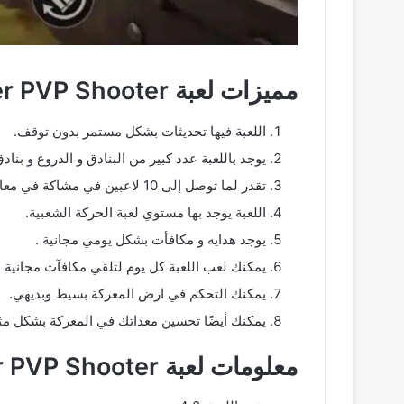
مميزات لعبة FPS Online Strike – Multiplayer PVP Shooter‏
اللعبة فيها تحديثات بشكل مستمر بدون توقف.
يوجد باللعبة عدد كبير من البنادق و الدروع و بناد
تقدر لما توصل إلى 10 لاعبين في مشاكة في معارك حماية الأصناف النباتية.
اللعبة يوجد بها مستوي لعبة الحركة الشعبية.
يوجد هدايه و مكافأت بشكل يومي مجانية .
يمكنك لعب اللعبة كل يوم لتلقي مكافآت مجانية لأ
يمكنك التحكم في ارض المعركة بسيط وبديهي.
يمكنك أيضًا تحسين معداتك في المعركة بشكل مث
معلومات لعبة FPS Online Strike – Multiplayer PVP Shooter‏