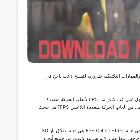
سريعة والمهارات التكتيكية ضرورية لتصبح لاعب ناجح في
تنزيل لعبة الحروب FPS Online Strike للهاتف وتحميل لعبة FPS Online Strike اللعبة تعتمد علي الهدف والنار لا يمكنك الحصول على عدد كافٍ من FPS لألعاب الحركة متعددة
اللاعبين هل تبحث عن لعبة قتل PVP FPS الأكثر مجانية هل ترغب في تجربة التصوير الأكثر أصالة لا يمكنك الحصول على عدد كافي من ألعاب الحركة متعددة اللاعبين FPS؟ هل تبحث
انت لان محظوظ FPS Online Strike اللعبة لديها احتياجات لعبة FPS Online Strike رائعة مغطاة هل أنت مستعد لهذا التحدي في لعبة FPS Online Strike هي لعبة إطلاق نار 3D
د لاعب افضل حاجه رأيتها على الإنترنت مع لاعبين من جميع أنحاء