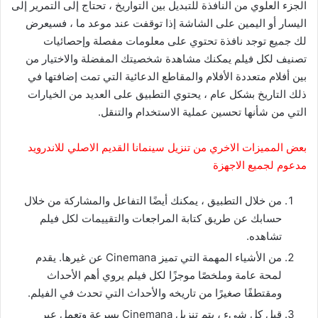
الجزء العلوي من النافذة للتبديل بين التواريخ ، تحتاج إلى التمرير إلى
اليسار أو اليمين على الشاشة إذا توقفت عند موعد ما ، فسيعرض
لك جميع توجد نافذة تحتوي على معلومات مفصلة وإحصائيات
تصنيف لكل فيلم يمكنك مشاهدة شخصيتك المفضلة والاختيار من
بين أفلام متعددة الأفلام والمقاطع الدعائية التي تمت إضافتها في
ذلك التاريخ بشكل عام ، يحتوي التطبيق على العديد من الخيارات
التي من شأنها تحسين عملية الاستخدام والتنقل.
بعض المميزات الاخري من تنزيل سينمانا القديم الاصلي للاندرويد
مدعوم لجميع الاجهزة
من خلال التطبيق ، يمكنك أيضًا التفاعل والمشاركة من خلال
حسابك عن طريق كتابة المراجعات والتقييمات لكل فيلم
تشاهده.
من الأشياء المهمة التي تميز Cinemana عن غيرها. يقدم
لمحة عامة وملخصًا موجزًا ​​لكل فيلم يروي أهم الأحداث
ومقتطفًا صغيرًا من تاريخه والأحداث التي تحدث في الفيلم.
قبل كل شيء ، يتم تنزيل Cinemana بسرعة وتعمل عبر