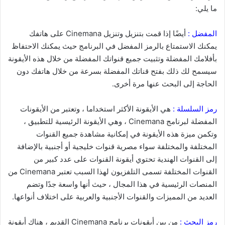
ما يلي:
المفضل :
أيضًا إذا قمت بتنزيل وتنزيل Cinemana على هاتفك
يمكنك الاستمتاع بالرمز المفضل في البرنامج حيث يمكنك الاحتفاظ
بأفلامك المفضلة وتثبيت جميع قنواتك المفضلة من خلال هذه الأيقونة
سيسمح لك ذلك بفتح قناتك المفضلة بسرعة من خلال هاتفك دون
الحاجة إلى البحث عنها مرة أخرى.
رمز السلسلة :
هي الأيقونة الأكثر استخداما ، وتعتبر من الأيقونات
المفضلة لبرنامج Cinemana ، وهي الأيقونة الرئيسية للتطبيق ،
وتكمن ميزة هذه الأيقونة في إمكانية مشاهدة جميع القنوات
المختلفة والمختلفة سواء مصرية قنوات خليجية أو أجنبية بالإضافة
إلى القنوات الهندية تحتوي أيقونة القنوات على عدد كبير من
القنوات المختلفة تسمى التلفزيون لهذا السبب تعتبر Cinemana من
المنصات الرئيسية في هذا المجال ، حيث أنها واسعة جدًا وتضم
العديد من المميزات والقنوات الأجنبية والعربية على اختلاف أنواعها.
رمز البحث :
من بين أيقونات برنامج Cinemana القديم ، هناك أيقونة