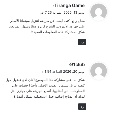
ي
Tiranga Game
:
ق
يونيو 13, 2026 الساعة 7:26 ص
و
مقال رائع! كنت أبحث عن طريقة لتنزيل سينمانا الأصلي
ل
على جهازي الأندرويد. الشرح كان واضحًا وسهل المتابعة.
شكرًا لمشاركة هذه المعلومات المفيدة!
رد
ي
91club
:
ق
يونيو 20, 2026 الساعة 1:54 م
و
شكرًا لك على مشاركة هذا الموضوع! كان لدي فضول حول
ل
كيفية تنزيل سينمانا القديم الاصلي وأخيرًا حصلت على
المعلومات التي أحتاجها. أتطلع لتجربته على جهازي. هل
لديك أي نصائح إضافية حول استخدامه بشكل أفضل؟
رد