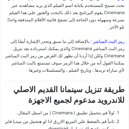
بحث تسمح للمستخدم بكتابة اسم الفيلم الذي يريد مشاهدته عبر
Cinemana يقوم البرنامج بعد ذلك بالبحث والعثور على هذا الفيلم
بسرعة وسهولة دون الحاجة إلى تصفح قائمة الأفلام المتدفقة واحدًا
تلو الآخر.
رمز البث المباشر :
بالإضافة إلى ما سبق وتجدر الإشارة أيضًا إلى
رمز البث المباشر Cinemana والذي يمكنك استرداده بعد تنزيل
Cinemana ولكن إذا أردنا أن نظهر لك الغرض من رمز البث المباشر
يمكننا القول أنه من خلال هذا الرمز سوف تستمتع بالبث المباشر
لأي مباراة تريدها ، وتاريخ الفيلم ، والمسلسلات وغيرها.
طريقة تنزيل سينمانا القديم الاصلي
للاندرويد مدعوم لجميع الاجهزة
اولاً قم بتحميل تطبيق ( Cinemana ) من اسفل المقال .
ثانياً قم بالضغط علي المربع الازرق اذا لو هتحمل من ميديا فاير
سيكون واضح لك تنزيل او download.