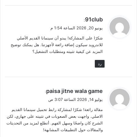
ي
91club
:
ق
يونيو 20, 2026 الساعة 1:54 م
و
شكرًا على المشاركة! يبدو أن سينمانا القديم الأصلي
ل
للاندرويد سيكون إضافة رائعة لأجهزتنا. هل يمكنك توضيح
المزيد عن كيفية تثبيته ومتطلبات التشغيل؟
رد
ي
paisa jitne wala game
:
ق
يوليو 14, 2026 الساعة 3:07 ص
و
مقالة رائعة! شكرًا لمشاركة رابط تحميل سينمانا القديم
ل
الاصلي. واجهت بعض الصعوبات في تثبيته على جهازي، لكن
الشرح كان واضحًا وسهل الفهم. أتطلع لمزيد من التحديثات
والمقالات حول التطبيقات المشابهة!