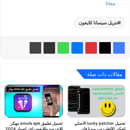
مجانا
تنزيل سينمانا للايفون
بينتيريست
ماسنجر
واتساب
مشاركة عبر البريد
طباعة
مقالات ذات صلة
تحميل lucky patcher الاصلي
تحميل تطبيق smule apk مهكر
لتهكير الالعاب من ميديا فاير
للاندرويد وللايفون اخر اصدار 2024