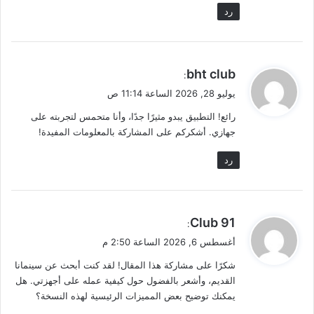
رد
ي
bht club
:
ق
يوليو 28, 2026 الساعة 11:14 ص
و
رائع! التطبيق يبدو مثيرًا جدًا، وأنا متحمس لتجربته على
ل
جهازي. أشكركم على المشاركة بالمعلومات المفيدة!
رد
ي
91 Club
:
ق
أغسطس 6, 2026 الساعة 2:50 م
و
شكرًا على مشاركة هذا المقال! لقد كنت أبحث عن سينمانا
ل
القديم، وأشعر بالفضول حول كيفية عمله على أجهزتي. هل
يمكنك توضيح بعض المميزات الرئيسية لهذه النسخة؟