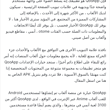
فإن QooApp هو تطبيقك إنه يسلط الضوء على واجهة مستخدم
واضحة جدًا وبديهية في علامات تبويب الصفحة الرئيسية ، سيكون
لديك الألعاب ، من الأكثر شهرة إلى الأحدث ، بالإضافة إلى
المشاركات المميزة من المجتمع. في المؤيد سترى الأخبار هنا ، لا
يوفر لك QooApp الأخبار فحسب ، بل يوفر لك أيضًا الاتجاهات
والمعلومات ذات الصلة حسب الفئات otome ، أنمي ، مقاطع فيديو
وألعاب من أصل صيني.
نافذة علامة التبويب الأخرى هي التوافق مع الألعاب والأحداث جزء
الحركة ممتع للغاية ، لأنه يجمع معلومات حول ألعاب المنصات إنه أمر
رائع للبقاء على اطلاع دائم أخيرًا ، ستجد خيارات الإعدادات QooApp
هو متجر تطبيقات به مجموعة متنوعة من المحتويات المتخصصة إذا
كنت مهتمًا بالسوق الآسيوية ، فلا تتردد وقم بتنزيل APK الخاص به
هنا من اسفل المقال.
QooApp عبارة عن منصة ألعاب تم إنشاؤها لمستخدمي Android
للعب ألعاب Anime عبر الإنترنت في الواقع ، لدى QooApp أكثر من
3100 لعبة أنمي في متجرها ، والذي يضم أيضًا قاعدة مستخدمين