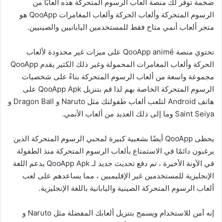
ضخمة توفر لك منصة ألعاب الرسوم المتحركة هذه ألعابًا من
الرسوم المتحركة وألعاب الحركة وألعاب المغامرات QooApp هو
متجر ألعاب أنمي متاح فقط للمستخدمين اليابانيين والصينيين.
تحتوي منصة QooApp animé على ميزات غير محدودة لألعاب
الحركة وألعاب المغامرات المحمولة وغير ذلك الكثير يقدم QooApp
مجموعة واسعة من ألعاب الرسوم المتحركة بناءً على شخصيات
الرسوم المتحركة الخاصة بهم لذا قم بتنزيل QooApp Apk على
هاتف Android لتلعب ألعاب طفولتك مثل Naruto و Dragon Ball و
Saint Seiya وما إلى ذلك العديد من ألعاب الأنمي.
يحظى QooApp أيضًا بشعبية كبيرة لمحبي الرسوم المتحركة الذين
يرغبون دائمًا في الاستمتاع بألعاب الرسوم المتحركة منذ الطفولة
في الآونة الأخيرة ، تم دفع تحديث جديد لـ QooApp Apk يدعم اللغة
الإنجليزية للمستخدمين غير الإقليميين ، مما يساعدهم على لعب
ألعاب الرسوم المتحركة الصينية واليابانية باللغة الإنجليزية.
إنه آمن للاستخدام ويسمح بتنزيل ألعابك المفضلة مثل Naruto و