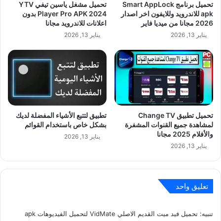
تحميل برنامج Smart AppLock
تحميل مشغل ياسين تيفي YTV
apk للاندرويد وللايفون اخر اصدار
Player Pro APK 2024 بدون
2026 مجانا من ميديا فاير
اعلانات للاندرويد مجانا
يناير 13, 2026
يناير 13, 2026
تحميل تطبيق Change TV
تطبيق لتتبع الأشياء المفضلة لديك
لمشاهدة جميع القنوات المشفرة
بشكل خاص باستخدام القوائم
والأفلام 2025 مجانا
يناير 13, 2026
يناير 13, 2026
تعليق واحد
تنبيه:
تحميل فيد ميت القديم الاصلي VidMate لتحميل الفيديوهات apk