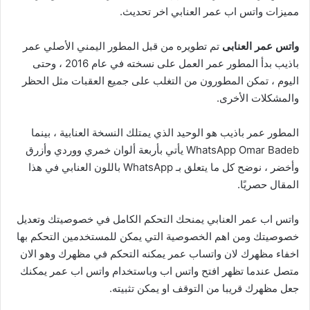
مميزات واتس اب عمر العنابي اخر تحديث.
واتس عمر العنابى
تم تطويره من قبل المطور اليمني الأصلي عمر
باذيب بدأ المطور عمر العمل على نسخته في عام 2016 ، وحتى
اليوم ، تمكن المطورون من التغلب على جميع العقبات مثل الحظر
والمشكلات الأخرى.
المطور عمر باذيب هو الوحيد الذي يمتلك النسخة العنابية ، بينما
WhatsApp Omar Badeb يأتي بأربعة ألوان خمري ووردي وأزرق
وأخضر ، نوضح كل ما يتعلق بـ WhatsApp باللون العنابي في هذا
المقال حصريًا.
واتس اب عمر العنابي يمنحك التحكم الكامل في خصوصيتك وتعديل
خصوصيتك ومن اهم الخصوصية التي يمكن للمستخدمين التحكم بها
اخفاء مظهرك لان واتساب عمر يمكنه التحكم في مظهرك وهو الان
متصل عندما تظهر افتح واتس اب وباستخدام واتس اب عمر يمكنك
جعل مظهرك قريبا من التوقف او يمكن تثبيته.