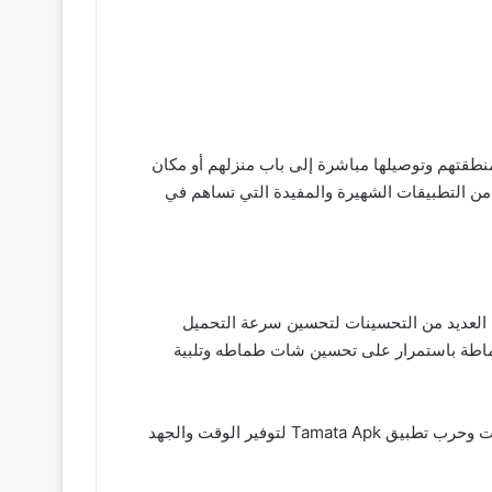
في منطقتهم وتوصيلها مباشرة إلى باب منزلهم أو مكان
ن التطبيقات الشهيرة والمفيدة التي تساهم في
العديد من التحسينات لتحسين سرعة التحميل
 طماطة باستمرار على تحسين شات طماطه وتلبية
يتطلب تحميل تطبيق طماطة للأندرويد خطوات بسيطة حيث يمكنك البدء في استخدامه فور انتهاء التنزيل استفد من هذه المميزات وحرب تطبيق Tamata Apk لتوفير الوقت والجهد