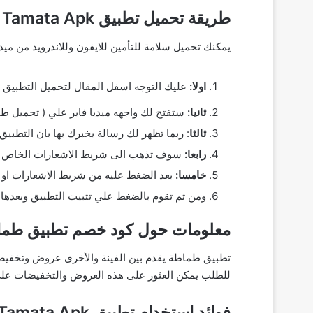
طريقة تحميل تطبيق Tamata Apk مجانا ميديا فاير
يمكنك تحميل سلامة للتأمين للايفون وللاندرويد من ميدي
اولا:
عليك التوجه اسفل المقال لتحميل التطبيق او
ثانيا:
ستفتح لك واجهه ميديا فاير علي ( تحميل طم
ثالثا
: ربما تظهر لك رسالة يخبرك بها بان التطبي
رابعا:
سوف تذهب الى شريط الاشعارات الخاص بك و
خامسا:
بعد الضغط عليه من شريط الاشعارات او ا
ومن ثم تقوم بالضغط علي تثبيت التطبيق وبعدها فتح لكي يفتح معك تط
معلومات حول كود خصم تطبيق طما
تطبيق طماطة يقدم بين الفينة والأخرى عروض وتخف
للطلب يمكن العثور على هذه العروض والتخفيضات على
فوائد استخدام تطبيق Tamata Apk