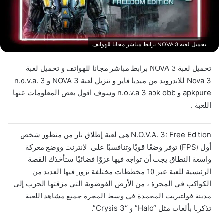
تحميل لعبة NOVA 3 برابط مباشر مجانا للهواتف
تحميل لعبة NOVA 3 برابط مباشر مجانا للهواتف و تحميل لعبة
Nova 3 للاندرويد من ميديا فاير و تنزيل لعبة NOVA 3 و n.o.v.a. 3
apkpure و n.o.v.a 3 apk obb وسوف اقول بعض المعلومات عنها
اللعبة .
N.O.V.A. 3: Free Edition هي لعبة إطلاق نار من منظور شخص
أول (FPS) توفر وضعًا قويًا وتنافسيًا على الإنترنت ووضع معركة
واسعة النطاق يجب أن تواجه فيها غزوًا فضائيًا ستأخذك القصة
الرئيسية للعبة عبر 10 مخططات مختلفة تزور فيها العديد من
الكواكب في المجرة ، من الأرض الفوضوية التي مزقتها الحرب إلى
مدينة فولتيريت المجمدة في وسط المجرة جميع مشاهد اللعبة
تذكرنا بألعاب مثل “Halo” و “Crysis 3”.