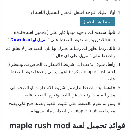
اولا:
عليك التوجه اسفل المقال لتحميل اللعبة او :
اضغط هنا للتحميل
ثانيا:
ستفتح لك واجهه ميديا فاير علي ( تحميل لعبة maple
rushللاندرويد ) ستقوم بالضغط علي ” ت
نزيل او Download
”
ثالثا
: ربما تظهر لك رسالة يخبرك بها بان اللعبة ضار لا تقلق قم
بالضغط علي ”
تنزيل علي اي حال
”
رابعا:
سوف تذهب الى شريط الاشعارات الخاص بك وتنتظر (
لعبة maple rush مهكرة ) لحين ينتهي وبعدها تقوم بالضغط
عليه.
خامسا:
بعد الضغط عليه من شريط الاشعارات او التوجه الى
مدير الملفات وتبحث عن اللعبة وتقوم بالضغط عليه
ومن ثم تقوم بالضغط علي تثبيت اللعبة وبعدها فتح لكي يفتح
معك لعبة maple rush اخر اصدار مجانا بسهولة.
فوائد تحميل لعبة maple rush mod