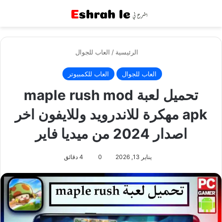
القائمة
بح
الرئيسية
/
العاب للجوال
العاب للجوال
العاب للكمبيوتر
تحميل لعبة maple rush mod
apk مهكرة للاندرويد وللايفون اخر
اصدار 2024 من ميديا فاير
يناير 13, 2026
0
4 دقائق