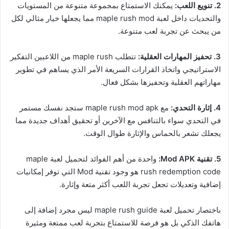
2. تنويع اللعب:
يمكنك الاستمتاع بمجموعة متنوعة من المستويات
والتحديات داخل لعبة maple rush mod مما يجعلها خيار مثالي لكل
من يبحث عن تجربة لعب متنوعة.
3. تحفيز المهارات العقلية:
تتطلب maple rush من اللاعبين التفكير
الاستراتيجي واتخاذ القرارات السريعة الأمر الذي يساهم في تطوير
مهاراتهم العقلية وتحفيزها بشكل فعال.
4. إثارة التحدي:
مع maple rush mod apk ستجد نفسك مستمر
في التحدي سواء بالتنافس مع الآخرين أو تحقيق أهداف جديدة مما
يجعلك تشعر بالحماس والإثارة طوال الوقت.
5. تقنية Mod APK:
واحدة من أهم الفوائد لتحميل لعبة maple
rush redemption code هو وجود تقنية Mod التي توفر إمكانيات
إضافية وتعديلات تجعل تجربة اللعب أكثر متعة وإثارة.
باختصار تحميل لعبة maple rush guide ليس مجرد إضافة إلى
هاتفك الذكي بل هو فرصة للاستمتاع بتجربة لعب ممتعة ومثيرة