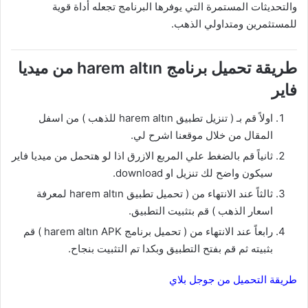
والتحديثات المستمرة التي يوفرها البرنامج تجعله أداة قوية
للمستثمرين ومتداولي الذهب.
طريقة تحميل برنامج harem altın من ميديا
فاير
اولاً قم بـ ( تنزيل تطبيق harem altın للذهب ) من اسفل
المقال من خلال موقعنا اشرح لي.
ثانياً قم بالضغط علي المربع الازرق اذا لو هتحمل من ميديا فاير
سيكون واضح لك تنزيل او download.
ثالثاً عند الانتهاء من ( تحميل تطبيق harem altın لمعرفة
اسعار الذهب ) قم بتثبيت التطبيق.
رابعاً عند الانتهاء من ( تحميل برنامج harem altın APK ) قم
بثبيته ثم قم بفتح التطبيق وبكدا تم التثبيت بنجاح.
طريقة التحميل من جوجل بلاي