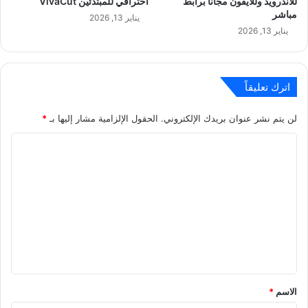
للاندرويد وللايفون مجانا برابط
احترافي للمبتدئين VivaCut
مباشر
يناير 13, 2026
يناير 13, 2026
اترك تعليقاً
لن يتم نشر عنوان بريدك الإلكتروني.
الحقول الإلزامية مشار إليها بـ
*
ا
ل
ت
ع
ل
ي
ق
*
الاسم
*