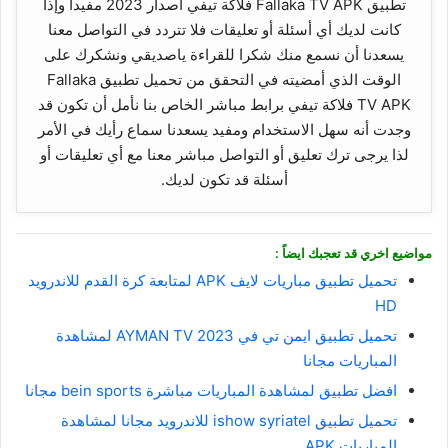
تطبيق Fallaka TV APK فلاكة تيفي اصدار 2023 مفيداً وإذا
كانت لديك أي أسئلة أو تعليقات فلا تتردد في التواصل معنا
يسعدنا أن نسمع منك شكرا للقراءة ياصديقي ونشكرك على
الوقت الذي أمضيته في التحقق من تحميل تطبيق Fallaka
TV APK فلاكة تيفي برابط مباشر الخاص بنا نأمل أن تكون قد
وجدت أنه سهل الاستخدام ومفيد يسعدنا سماع رأيك في الأمر
لذا يرجى ترك تعليق أو التواصل مباشر معنا مع أي تعليقات أو
أسئلة قد تكون لديك.
مواضيع اخري قد تعجبك ايضاً :
تحميل تطبيق مباريات لايف APK لمتابعة كرة القدم للاندرويد
HD
تحميل تطبيق ايمن تي في AYMAN TV 2023 لمشاهدة
المباريات مجانا
افضل تطبيق لمشاهدة المباريات مباشرة bein sports مجانا
تحميل تطبيق ishow syriatel للاندرويد مجانا لمشاهدة
المباريات APK