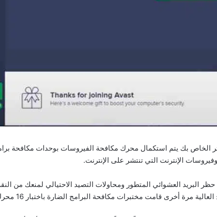
 الكمبيوتر الخاص بك يتم استكمال محرك مكافحة الفيروسات بوحدات مكافحة ب
فيروسات الإنترنت التي تنتشر على الإنترنت.
زة Avast keygen File File Anti-spam على حظر البريد العشوائي المتطور ومحاولات التصيد الاحتيال