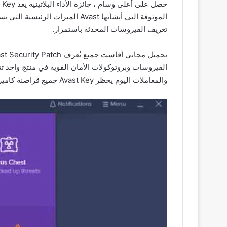
تعريف الفيروسات المحدثة باستمرار.
الفيروسات وبروتوكولات الأمان القوية في منتج واحد 
والمعاملات اليوم يحظر Avast Key جميع قراصنة كاميرا الويب ويوقف برامج الفدية قبل إطلاقها.