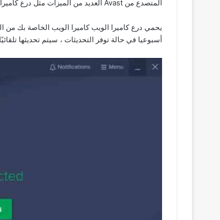
المتصدع من Avast العديد من الميزات مثل درع كاميرا الويب ومحدث البرامج والعديد من الميزات الأخرى التي سيتم شرحها بإيجاز أدناه.
يحمي درع كاميرا الويب كاميرا الويب الخاصة بك من المتس
أسبوعيا في حالة توفر التحديثات ، سيتم تحديثها تلقائيً