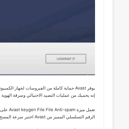
يوفر Avast حماية كاملة من الفيروسات لجهاز
إنه يحميك من عمليات التصيد الاحتيالي وسرقة الهوية و
تعمل مي
الرقم التسلسلي المميز من Avast اختبر سرعة المسح العالية مرة أخرى قامت مختبرات مكافحة البرامج الضارة باختبار 16 محرك مضاد للفيروسات و أفاست.