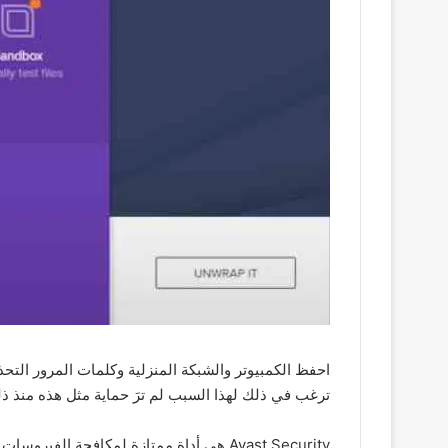
احفظ الكمبيوتر والشبكة المنزلية وكلمات المرور التحذي
ترغب في ذلك لهذا السبب لم ترَ حماية مثل هذه منذ ذل
Avast Security هي أداة ممتازة لمكافحة 