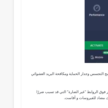
رامج التجسس وجدار الحماية ومكافحة البريد العشوائي
ي لمنعك من النقر فوق الروابط “غير الضارة” التي قد تسبب ضررًا