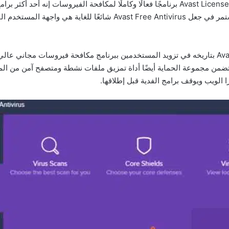
حصل على أعلى وسام ، جائزة الأداء البلاتينية يعد Avast License Key برنامجًا فعالًا وكاملًا ل
الموثوقة التي أنشأتها Avast الميزات الرئيسية التي تستمر في جعل tivirus
تتضمن مجموعة الحماية أيضًا أداة تمزيق ملفات نشطة ومتصفح آمن من الم