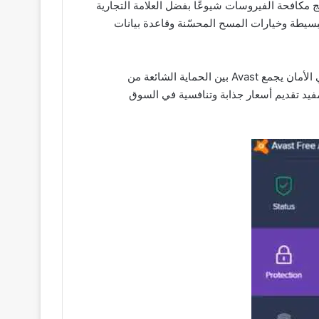
مكافحة الفيروسات إنه أحد أكثر برامج مكافحة الفيروسات شيوعًا بفضل العلامة التجارية
Avast Free An شائعًا للغاية هي واجهة المستخدم البسيطة وخيارات المسح المحسّنة وقاعدة بيانات
تحميل مجاني أفاست جميع يُعرف Avast Security Patch بتاريخه في تزويد المستخدمين ببرنامج مكافحة فيروسات مجاني عالي الأمان يجمع Avast بين الحماية الشائعة من
فيد تقديم أسعار جذابة وتنافسية في السوق