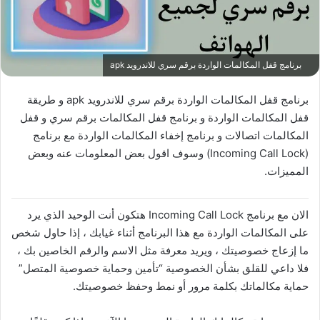
برنامج قفل المكالمات الواردة برقم سري للاندرويد apk
برنامج قفل المكالمات الواردة برقم سري للاندرويد apk و طريقة
قفل المكالمات الواردة و برنامج قفل المكالمات برقم سري و قفل
المكالمات اتصالات و برنامج إخفاء المكالمات الواردة مع برنامج
(Incoming Call Lock‏) وسوف اقول بعض المعلومات عنه وبعض
المميزات.
الان مع برنامج Incoming Call Lock‏ هتكون أنت الوحيد الذي يرد
على المكالمات الواردة مع هذا البرنامج أثناء غيابك ، إذا حاول شخص
ما إزعاج خصوصيتك ، ويريد معرفة مثل الاسم والرقم الخاصين بك ،
فلا داعي للقلق بشأن الخصوصية “تأمين وحماية خصوصية المتصل”
حماية مكالماتك بكلمة مرور أو نمط وحفظ خصوصيتك.