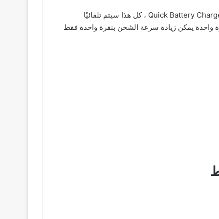
ومع ذلك ، فإن جميع الطرق المذكورة أعلاه معقدة للغاية ويصعب إكمالها بسرعة لا تقلق ، مع Quick Battery Charger Master (Quick Charge 2018) ، كل هذا سيتم تلقائيًا
 بنقرة واحدة يمكن زيادة سرعة الشحن بنقرة واحدة فقط