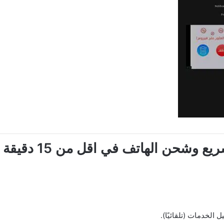
حن الهاتف في اقل من 15 دقيقة فقط
الخدمات (تلقائيًا).