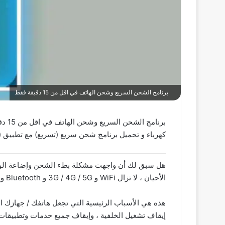
برنامج الشحن السريع وشحن الهاتف في اقل من 15 دقيقة فقط
برنا
كهرباء و تحميل برنامج شحن سريع (تسريع) مع تطبيق 
هل سبق لك أن واجهت مشكلة بطء الشحن وإضاعة الوقت
الأحيان ، لا تزال WiFi و 3G / 4G / 5G و Bluetooth و NFC والعديد من الاتصالات الأخرى متاحة.
هذه هي الأسباب الرئيسية التي تجعل هاتفك / جهازك ال
إيقاف تشغيل الخلفية ، وإيقاف جميع خدمات وتطبيقات