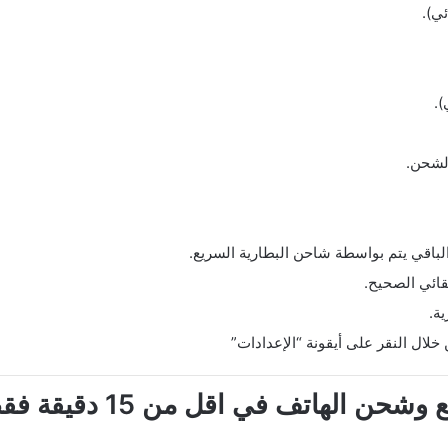
ي).
).
لشحن.
ائي الصحيح.
ة.
خلال النقر على أيقونة “الإعدادات”
 الهاتف في اقل من 15 دقيقة فقط