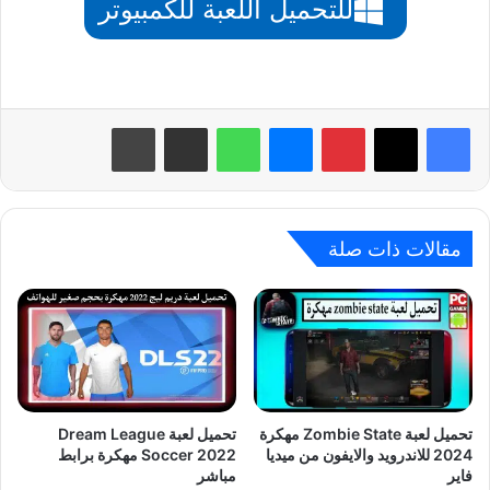
للتحميل اللعبة للكمبيوتر
بينتيريست
ماسنجر
واتساب
مشاركة عبر البريد
طباعة
مقالات ذات صلة
تحميل لعبة Zombie State مهكرة
تحميل لعبة Dream League
2024 للاندرويد والايفون من ميديا
Soccer 2022‏ مهكرة برابط
فاير
مباشر