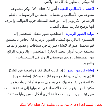
Ai مهكر أن يظهر لك كل هذا وأكثر.
اكتشف الأساليب الفنية :
أتقن Wonder Ai مهكر مجموعة
متنوعة من الأساليب والتقنيات الفنية من الرسومات بالقلم
الرصاص الكرتوني إلى الواقعية المذهلة جرب القوالب واعرف
أيها يوضح فكرتك بشكل أفضل.
توليد الصور الرمزية :
اصطحب صور ملفك الشخصي إلى
المستوى التالي مع مُنشئ الصور الرمزية AI الخاص بالتطبيق
قم بتحميل صورك لإنشاء صورك في سياقات وعصور وأنماط
مختلفة جرب أدوار البطل الخارق الملحمي ، والروبوت الرائع
من المستقبل ، ونجم موسيقى الروك في التسعينيات ،
والمزيد.
إنشاء فن من الصور :
إذا كانت لديك فكرة واضحة عن الشكل
الذي يجب أن تبدو عليه رسوماتك ، فيمكنك إضافة صورة
كقاعدة مرئية لمتجهك. قم بتحميل صورة أو اختر واحدة من
مكتبتنا ، وسيقوم الذكاء الاصطناعي بتحويلها إلى تحفة تتناسب
مع رؤيتك جرب بوابات مختلفة لترى أفكارك من زوايا مختلفة.
بعض المميزات الاخري من تنزيل تطبيق Wonder Ai مهكر