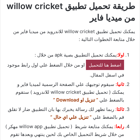
طريقة تحميل تطبيق willow cricket
من ميديا فاير
يمكنك تحميل تطبيق willow cricket للاندرويد من ميديا فاير من
خلال متابعة الخطوات التالية :
اولا:
يمكنك تحميل التطبيق بصية apk من خلال :
او من خلال الضغط علي اول رابط موجود
اضغط هنا للتحميل
في اسفل المقال.
ثانيا:
سيقوم توجيهك علي الصفحة الرسمية لميديا فاير و
يمكنك ( تحميل تطبيق willow cricket للاندرويد ) ستقوم
بالضغط علي
” تنزيل او Download ”
ثالثا
:
ربما تظهر لك رسالة يخبرك بها بان التطبيق ضار لا تقلق
قم بالضغط علي
” تنزيل علي اي حال ”
رابعا:
يمكنك متايعة شريط ( تحميل تطبيق willow app مهكر )
من خلال شريط التحميل الخاص بك لحين ينتهي وبعدها تقوم