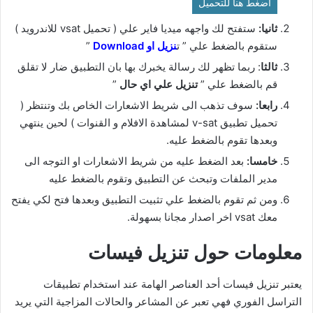
اضغط هنا للتحميل
ثانيا:
ستفتح لك واجهه ميديا فاير علي ( تحميل vsat للاندرويد )
ستقوم بالضغط علي ” ت
نزيل او Download
”
ثالثا
: ربما تظهر لك رسالة يخبرك بها بان التطبيق ضار لا تقلق
قم بالضغط علي ”
تنزيل علي اي حال
”
رابعا:
سوف تذهب الى شريط الاشعارات الخاص بك وتنتظر (
تحميل تطبيق v-sat لمشاهدة الافلام و القنوات ) لحين ينتهي
وبعدها تقوم بالضغط عليه.
خامسا:
بعد الضغط عليه من شريط الاشعارات او التوجه الى
مدير الملفات وتبحث عن التطبيق وتقوم بالضغط عليه
ومن ثم تقوم بالضغط علي تثبيت التطبيق وبعدها فتح لكي يفتح
معك vsat اخر اصدار مجانا بسهولة.
معلومات حول تنزيل فيسات
يعتبر تنزيل فيسات أحد العناصر الهامة عند استخدام تطبيقات
التراسل الفوري فهي تعبر عن المشاعر والحالات المزاجية التي يريد