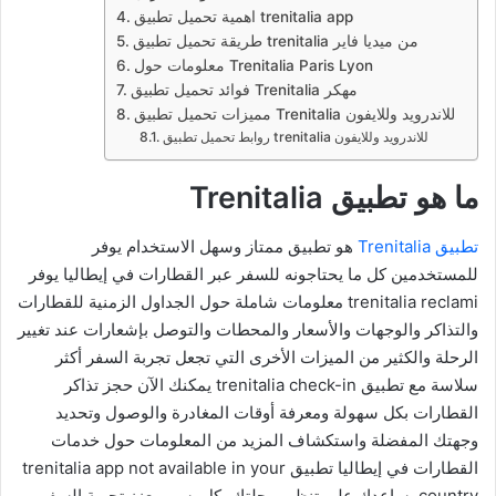
اهمية تحميل تطبيق trenitalia app
طريقة تحميل تطبيق trenitalia من ميديا فاير
معلومات حول Trenitalia Paris Lyon
فوائد تحميل تطبيق Trenitalia مهكر
مميزات تحميل تطبيق Trenitalia للاندرويد وللايفون
روابط تحميل تطبيق trenitalia للاندرويد وللايفون
ما هو تطبيق Trenitalia
تطبيق Trenitalia
هو تطبيق ممتاز وسهل الاستخدام يوفر
للمستخدمين كل ما يحتاجونه للسفر عبر القطارات في إيطاليا يوفر
trenitalia reclami معلومات شاملة حول الجداول الزمنية للقطارات
والتذاكر والوجهات والأسعار والمحطات والتوصل بإشعارات عند تغيير
الرحلة والكثير من الميزات الأخرى التي تجعل تجربة السفر أكثر
سلاسة مع تطبيق trenitalia check-in يمكنك الآن حجز تذاكر
القطارات بكل سهولة ومعرفة أوقات المغادرة والوصول وتحديد
وجهتك المفضلة واستكشاف المزيد من المعلومات حول خدمات
القطارات في إيطاليا تطبيق trenitalia app not available in your
country يساعدك على تنظيم رحلتك بكل يسر ويعزز تجربة السفر