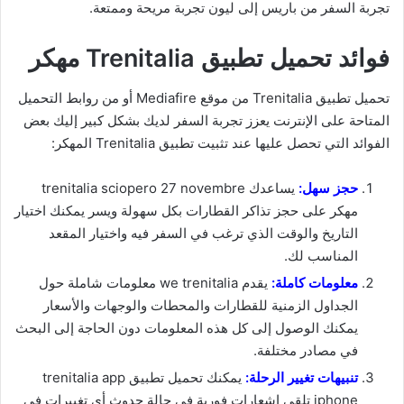
تجربة السفر من باريس إلى ليون تجربة مريحة وممتعة.
فوائد تحميل تطبيق Trenitalia مهكر
تحميل تطبيق Trenitalia من موقع Mediafire أو من روابط التحميل
المتاحة على الإنترنت يعزز تجربة السفر لديك بشكل كبير إليك بعض
الفوائد التي تحصل عليها عند تثبيت تطبيق Trenitalia المهكر:
حجز سهل:
يساعدك trenitalia sciopero 27 novembre
مهكر على حجز تذاكر القطارات بكل سهولة ويسر يمكنك اختيار
التاريخ والوقت الذي ترغب في السفر فيه واختيار المقعد
المناسب لك.
معلومات كاملة:
يقدم we trenitalia معلومات شاملة حول
الجداول الزمنية للقطارات والمحطات والوجهات والأسعار
يمكنك الوصول إلى كل هذه المعلومات دون الحاجة إلى البحث
في مصادر مختلفة.
تنبيهات تغيير الرحلة:
يمكنك تحميل تطبيق trenitalia app
iphone تلقي إشعارات فورية في حالة حدوث أي تغييرات في