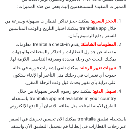
المميزات المفيدة للمستخدمين إليك بعض من هذه المميزات:
الحجز السريع:
يمكنك حجز تذاكر القطارات بسهولة وسرعة من
خلال trenitalia app يمكنك اختيار التاريخ والوقت المناسبين
للسفر ودفع الرسوم بأمان.
المعلومات الشاملة:
يقدم trenitalia check-in معلومات
مفصلة عن جداول القطارات والتذاكر والمحطات والوجهات
يمكنك البحث عن رحلة محددة ومعرفة التفاصيل اللازمة لها.
تنبيهات تغيير الرحلة:
يمكنك تلقي إشعارات فورية في حالة
حدوث أي تغييرات في رحلتك مثل التأخير أو الإلغاء ستكون
على دراية بأي تغيير يحدث قبل وقت الرحلة المقرر.
تسهيل الدفع:
يمكنك دفع رسوم الحجز بسهولة من خلال
trenitalia app not available in your country باستخدام
الطرق الآمنة المتاحة مثل بطاقة الائتمان أو الدفع الإلكتروني.
باستخدام تطبيق trenitalia يمكنك الآن تحسين تجربتك في السفر
عبر رحلات القطارات في إيطاليا قم بتحميل التطبيق الأن واستفد