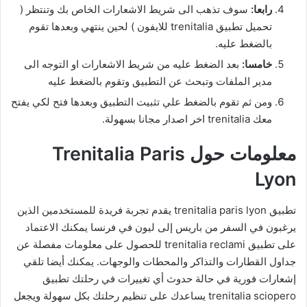
رابعا:
سوف تذهب الى شريط الاشعارات الخاص بك وتنتظر (
تحميل تطبيق trenitalia للايفون ) لحين ينتهي وبعدها تقوم
بالضغط عليه.
خامسا:
بعد الضغط عليه من شريط الاشعارات او التوجه الى
مدير الملفات وتبحث عن التطبيق وتقوم بالضغط عليه
ومن ثم تقوم بالضغط علي تثبيت التطبيق وبعدها فتح لكي يفتح
معك trenitalia اخر اصدار مجانا بسهولة.
معلومات حول Trenitalia Paris
Lyon
تطبيق trenitalia paris lyon يقدم تجربة فريدة للمستخدمين الذين
يرغبون في السفر من باريس إلى ليون في فرنسا يمكنك الاعتماد
على تطبيق trenitalia reclami للحصول على معلومات مفصلة عن
جداول القطارات والتذاكر والمحطات والوجهات. يمكنك أيضا تلقي
إشعارات فورية في حالة حدوث أي تغييرات في رحلتك تطبيق
trenitalia sciopero يساعدك على تنظيم رحلتك بكل سهولة ويجعل