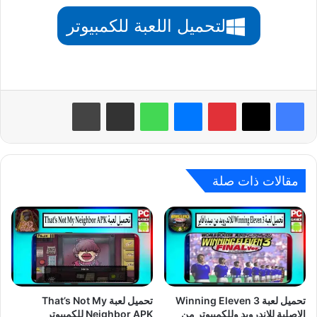
لتحميل اللعبة للكمبيوتر
بينتيريست
ماسنجر
واتساب
مشاركة عبر البريد
طباعة
مقالات ذات صلة
تحميل لعبة Winning Eleven 3
تحميل لعبة That’s Not My
الاصلية للاندرويد وللكمبيوتر من
Neighbor APK للكمبيوتر