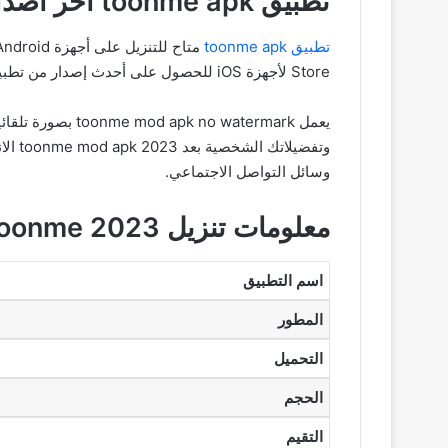
تطبيق toonme apk اخر اصدار
تطبيق toonme apk
Store لأجهزة iOS للحصول على أحدث إصدار من تطبيق toonme pro mod apk no watermark يمكن للمستخدمين البحث عن ToonMe وتحديث التطبيق إلى أحدث إصدار.
يعمل  watermark
وتفض
وسائل التواصل الاجتماعي.
معلومات تنزيل toonme 2023
اسم التطبيق
المطور
التحميل
الحجم
التقيم