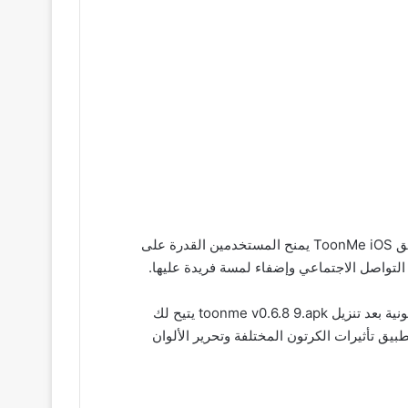
برنامج ToonMe online تظهر هذه التطبيقات قوة التحويل الفني وتأثيره في إضفاء أسلوب فني فريد على الصور الشخصية تطبيق ToonMe iOS يمنح المستخدمين القدرة على
لتواصل الاجتماعي وإضفاء لمسة فريدة عليها.
توفر toonme cartoons from photos واجهة مستخدم سهلة الاستخدام وميزات متنوعة لتحويل الصور الشخصية إلى رسوم كرتونية بعد تنزيل toonme v0.6.8 9.apk يتيح لك
طبيق تأثيرات الكرتون المختلفة وتحرير الألوان