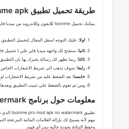
طريقة تحميل تطبيق toonme apk مهكر ميديا فاير
يمكنك تحميل toonme للايفون وللاندرويد من ميديا فاير عن طريق اتباع الخطوات الاتية :
اولا:
عليك التوجه اسفل المقال لتحميل التطبيق او
ثانيا:
ستفتح لك واجهه ميديا فاير علي ( تحميل toonme للاندرويد ) ستقوم بالضغط علي ” ت
ثالثا
: ربما تظهر لك رسالة يخبرك بها بان التطبي
رابعا:
سوف تذهب الى شريط الاشعارات الخاص بك وتنتظر ( تحميل تطبيق toonme مه
خامسا:
بعد الضغط عليه من شريط الاشعارات او ا
ومن ثم تقوم بالضغط علي تثبيت التطبيق وبعدها فتح لكي يفتح معك onme
معلومات حول برنامج toonme pro mod apk no watermark
وحفظ النتائج بجودة عالية دون أي قيود.