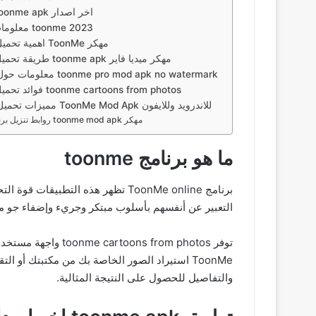
تطبيق toonme apk اخر اصدار
معلومات تنزيل toonme 2023
اهمية تحميل تطبيق ToonMe مهكر
طريقة تحميل تطبيق toonme apk مهكر ميديا فاير
معلومات حول برنامج toonme pro mod apk no watermark
فوائد تحميل برنامج toonme cartoons from photos
مميزات تحميل برنامج ToonMe Mod Apk للاندرويد وللايفون
روابط تنزيل برنامج toonme mod apk مهكر
ما هو برنامج toonme
التعبير عن أنفسهم بأسلوب مبتكر وجريء وإضفاء جو م
ToonMe استيراد الصور الخاصة بك من مكتبتك أو
والتفاصيل للحصول على النتيجة المثالية.