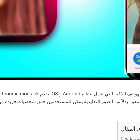
برن
 المقال