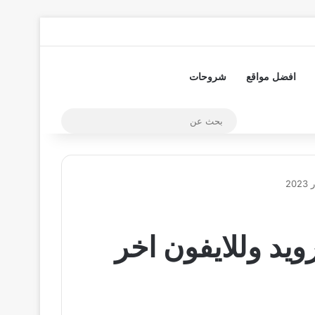
تسجيل الدخول
مقال عشوائي
إضافة عمود جا
افضل مواقع
شروحات
بحث
عن
toonm مهكر للاندرويد وللايفون اخر