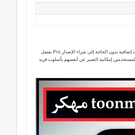
تطبيق ToonMe مهكر هو إصدار من التطبيق الشهير toonme – cartoons from photos يتيح للمستخدمين الاستفادة من ميزات إضافية بدون الحاجة إلى شراء الإصدار Pro بفضل
لمستخدمين إمكانية التعبير عن أنفسهم بأسلوب فريد