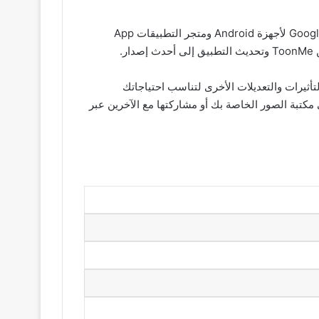
متاح للتنزيل على أجهزة Android و iOS يمكن للمستخدمين البحث عن التطبيق في متجر تطبيقات Google Play لأجهزة Android ومتجر التطبيقات App
عدادات التأثيرات والتعديلات الأخرى لتناسب احتياجاتك
نك حفظ الصورة في مكتبة الصور الخاصة بك أو مشاركتها مع الآخرين عبر