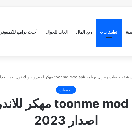
سية
تطبيقات
ربح المال
العاب للجوال
أحدث برامج للكمبيوتر
سية
/
تطبيقات
/
تنزيل برنامج toonme mod apk مهكر للاندرويد وللايفون اخر اصدار 2023
تطبيقات
تنزيل برنامج e mod apk
اصدار 2023