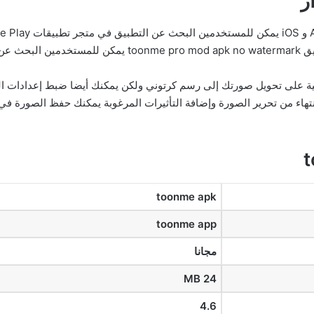
toonme mod apk no بصورة تلقائية على تحويل صورتك إلى رسم كرتوني ولكن يمكنك أيضا ضبط إ
يلاتك الشخصية بعد toonme mod apk 2023 الانتهاء من تحرير الصورة وإضافة التأثيرات المرغوبة يمك
toonme apk
toonme app
مجانا
24 MB
4.6