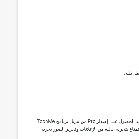
تطبيق toonme pro mod apk no watermark الذي تم تعديله لتوفير المزيد من الميزات للمستخدمين بدون وجود علامة مائية يعد الحصول على إصدار Pro من تنزيل برنامج ToonMe
 المائية المزعجة التي تظهر على النتائج المحولة بفضل تطبيق toonme mod apk يمكنك الاستمتاع بتجربة خالية من الإعلانات وتحرير الصور بحرية