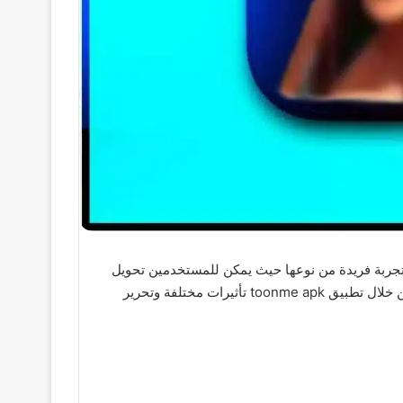
امج ToonMe هو تطبيق تحويل الصور المتاح على الهواتف الذكية التي تعمل بنظام Android و iOS يقدم toonme mod apk تجربة فريدة من نوعها حيث يمكن للمستخدمين تحويل
صورهم الشخصية إلى رسوم كرتونية ذات أسلوب فني معين بدلاً من الصور التقليدية يمكن للمستخدمين خلق شخصيات فريدة من خلال تطبيق toonme apk تأثيرات مختلفة وتحرير