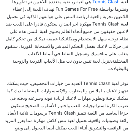
لعبة
Tennis Clash
هي لعبة رياضية متعددة اللاعبين تم تطويرها
ونشرها بواسطة Fun Games For Free تهدف اللعبة إلى إعطاء
اللاعبين تجربة واقعية لرياضة التنس على هواتفهم الذكية في تحميل
لعبة Tennis Clash مهكرة اخر اصدار، ستكون قادرا على اللعب ضد
لاعبين حقيقيين من جميع أنحاء العالم يحتوي لعبة التنس هذه على
نظام توجيه سهل الاستخدام وميكانيكيا عميقة تمكنك من تحكم كامل
في حركات لاعبك بفضل التحكم المباشر والاستجابة الفورية، ستقوم
بتغلب على منافسيك وتسجيل النقاط في أنماط الألعاب
المختلفة،تنزيل لعبة تنس بدون نت مثل الألعاب الفردية والزوجية
والبطولات.
توفر لعبة Tennis Clash العديد من خيارات التخصيص، حيث يمكنك
تجهيز لاعبك بالملابس والمضارب والإكسسوارات المفضلة لديك كما
يمكنك ترقية وتطوير مهارات لاعبك لزيادة قوته وسرعته ودقته في
ضرب الكرة استراتيجيات اللعب واختيار الأسلوب الصحيح ستكون
جزءا أساسيا من اللعبة تتميز Tennis Clash برسومات ثلاثية الأبعاد
رائعة وصوتيات واقعية،تحميل لعبة تنس كلاش مهكرة مما يعزز المزيد
من الواقعية والتشويق أثناء اللعب يمكنك أيضا الدخول إلى وضع