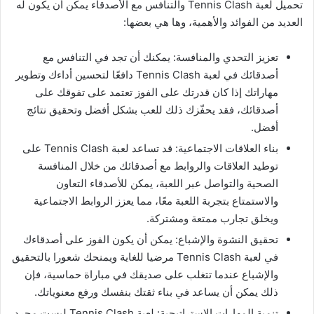
تحميل لعبة Tennis Clash والتنافس مع الأصدقاء يمكن أن يكون له
العديد من الفوائد والأهمية، وها هي بعضها:
تعزيز التحدي والمنافسة: يمكنك أن تجد في التنافس مع
أصدقائك في لعبة Tennis Clash دافعًا لتحسين أداءك وتطوير
مهاراتك إذا كان قدرتك على الفوز تعتمد على تفوقك على
أصدقائك، فقد يحفّزك ذلك للعب بشكل أفضل وتحقيق نتائج
أفضل.
بناء العلاقات الاجتماعية: قد تساعد لعبة Tennis Clash على
توطيد العلاقات والروابط مع أصدقائك من خلال المنافسة
الصحية والتواصل عبر اللعبة، يمكن للأصدقاء التعاون
والاستمتاع بتجربة اللعبة معًا، مما يعزز الروابط الاجتماعية
ويخلق تجارب ممتعة ومشتركة.
تحقيق النشوة والإشباع: يمكن أن يكون الفوز على أصدقاءك
في لعبة Tennis Clash مرضيا للغاية ويمنحك شعورا بالتحقيق
والإشباع عندما تتغلب على صديقك في مباراة حماسية، فإن
ذلك يمكن أن يساعد في بناء ثقتك بنفسك ورفع معنوياتك.
تنمية المهارات الاستراتيجية: لعبة Tennis Clash ليست مجرد