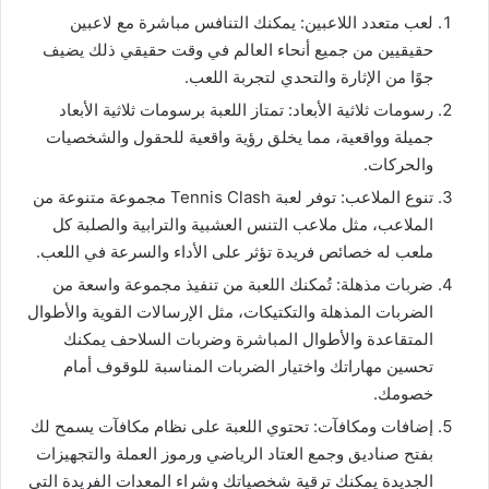
لعب متعدد اللاعبين: يمكنك التنافس مباشرة مع لاعبين
حقيقيين من جميع أنحاء العالم في وقت حقيقي ذلك يضيف
جوًا من الإثارة والتحدي لتجربة اللعب.
رسومات ثلاثية الأبعاد: تمتاز اللعبة برسومات ثلاثية الأبعاد
جميلة وواقعية، مما يخلق رؤية واقعية للحقول والشخصيات
والحركات.
تنوع الملاعب: توفر لعبة Tennis Clash مجموعة متنوعة من
الملاعب، مثل ملاعب التنس العشبية والترابية والصلبة كل
ملعب له خصائص فريدة تؤثر على الأداء والسرعة في اللعب.
ضربات مذهلة: تُمكنك اللعبة من تنفيذ مجموعة واسعة من
الضربات المذهلة والتكتيكات، مثل الإرسالات القوية والأطوال
المتقاعدة والأطوال المباشرة وضربات السلاحف يمكنك
تحسين مهاراتك واختيار الضربات المناسبة للوقوف أمام
خصومك.
إضافات ومكافآت: تحتوي اللعبة على نظام مكافآت يسمح لك
بفتح صناديق وجمع العتاد الرياضي ورموز العملة والتجهيزات
الجديدة يمكنك ترقية شخصياتك وشراء المعدات الفريدة التي