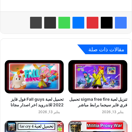
بينتيريست
ماسنجر
واتساب
مشاركة عبر البريد
طباعة
مقالات ذات صلة
تنزيل لعبة sigma free fire تحميل
تحميل لعبة Fall guys فول قايز
فري فاير سيجما برابط مباشر
2022 للاندرويد اخر اصدار مجانا
يناير 13, 2026
يناير 13, 2026