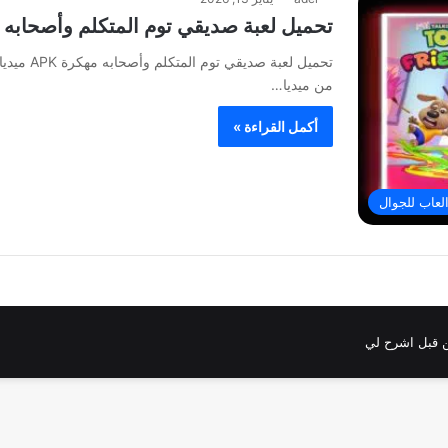
تحميل لعبة صديقي توم المتكلم وأصحابه مهكرة APK مي
تحميل لعب
من ميديا…
أكمل القراءة »
لعاب للجوال
 قبل اشرح لي