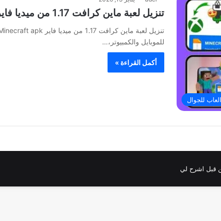
تنزيل لعبة ماين كرافت 1.17 من ميديا فاير Minecraft apk
للموبايل والكمبيوتر،…
أكمل القراءة »
لعاب للجوال
 قبل اشرح لي