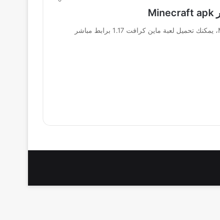
تنزيل لعبة ماين كرافت 1.17 من ميديا فاير Minecraft apk، يمكنك تحميل لعبة ماين كرافت 1.17 برابط مباشر