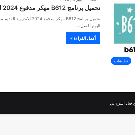
تحميل برنامج B612 مهكر مدفوع 2024 للاندرويد القديم من ميديا فاير مجانا
تحميل برنامج B612 مهكر مدفو
اليوم أفضل…
أكمل القراءة »
تطبيقات
 قبل اشرح لي