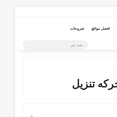
تسجيل الدخول
مقال عشوائي
إضافة عمود جا
افضل مواقع
شروحات
بحث
عن
ركه تنزيل
0