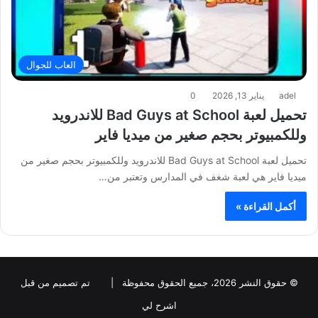
العاب للجوال
adel
يناير 13, 2026
0
تحميل لعبة Bad Guys at School للاندرويد
وللكمبيوتر بحجم صغير من ميديا فاير
تحميل لعبة Bad Guys at School للاندرويد وللكمبيوتر بحجم صغير من
ميديا فاير هي لعبة شغف في المدارس وتعتبر من…
أكمل القراءة »
© حقوق النشر 2026، جميع الحقوق محفوظة |
تم تصميم من قبل
اشرح لي