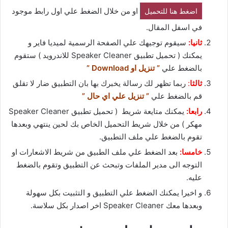
او من خلال الضغط علي اول رابط موجود
اضغط هنا للتحميل
في اسفل المقال.
ثانيا:
سيقوم توجيهك علي الصفحة الرسمية لميديا فاير و
يمكنك ( تحميل تطبيق Speaker Cleaner للاندرويد ) ستقوم
بالضغط علي
” تنزيل او Download ”
ثالثا
:
ربما تظهر لك رسالة يخبرك بها بان التطبيق ضار لا تقلق
قم بالضغط علي
” تنزيل علي اي حال ”
رابعا:
يمكنك متايعة شريط ( تحميل تطبيق Speaker Cleaner
مهكر ) من خلال شريط التحميل الخاص بك لحين ينتهي وبعدها
تقوم بالضغط علي ملف التطبيق.
خامسا:
بعد الضغط علي ملف الطبيق من شريط الاشعارات او
التوجه الى مدير الملفات وتبحث عن التطبيق وتقوم بالضغط
عليه.
و اخيرا يمكنك الضغط علي التطبيق و التثبيت بكل سهولة
وبعدها معك Speaker Cleaner اخر اصدار بكل سلاسة.