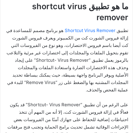
ما هو تطبيق shortcut virus
remover
تطبيق
Shortcut Virus Remover
هو برنامج مصمم للمساعدة في
إزالة فيروس الشورت كت من الكمبيوتر ويعرف فيروس الشورت
كت أيضا باسم فيروس الاختصارات، وهو نوع من الفيروسات التي
تقوم بتحويل الملفات والمجلدات إلى اختصارات غير مرئية والتلاعب
بالرموز يعمل تطبيق “Shortcut- Virus Remover” على إيجاد
وحذف هذه الاختصارات الضارة واستعادة الملفات والمجلدات
الأصلية ويوفر البرنامج واجهة بسيطة، حيث يمكنك ببساطة تحديد
المجلدات المشتبه بها والضغط على زر “Remove Virus” للبدء في
عملية الفحص والحذف.
على الرغم من أن تطبيق “Shortcut- Virus Remover” قد يكون
فعالًا في إزالة فيروس الشورت كت، إلا أنه من المهم أن تتخذ
احتياطات إضافية للحفاظ على جهازك آمنًا من الفيروسات بعض
الإجراءات الوقائية تشمل تحديث برامج الحماية وتجنب فتح مرفقات