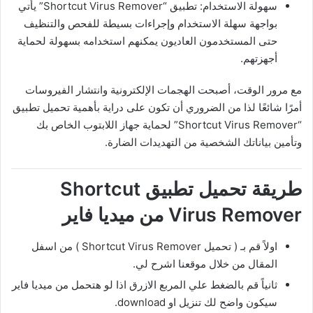
سهولة الاستخدام: تطبيق “Shortcut Virus Remover” يأتي
بواجهة سهلة الاستخدام وإجراءات بسيطة للفحص والتنظيف
حتى المستخدمون العاديون يمكنهم استخدامه بسهولة لحماية
أجهزتهم.
مع مرور الوقت، أصبحت الهجمات الإلكترونية وانتشار الفيروسات
أمرًا شائعًا لذا من الضروري أن تكون على دراية بأهمية تحميل تطبيق
“Shortcut Virus Remover” لحماية جهاز اللابتوب الخاص بك
وتأمين بياناتك الشخصية من التهديدات الضارة.
طريقة تحميل تطبيق Shortcut
Virus Remover من ميديا فاير
اولاً قم بـ ( تحميل Shortcut Virus Remover ) من اسفل
المقال من خلال موقعنا اشرح لي.
ثانياً قم بالضغط علي المربع الازرق اذا لو هتحمل من ميديا فاير
سيكون واضح لك تنزيل او download.