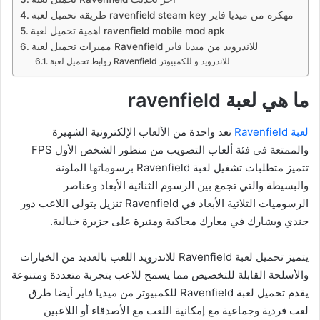
طريقة تحميل لعبة ravenfield steam key مهكرة من ميديا فاير
اهمية تحميل لعبة ravenfield mobile mod apk
مميزات تحميل لعبة Ravenfield للاندرويد من ميديا فاير
روابط تحميل لعبة Ravenfield للاندرويد و للكمبيوتر
ما هي لعبة ravenfield
لعبة Ravenfield
تعد واحدة من الألعاب الإلكترونية الشهيرة
والممتعة في فئة ألعاب التصويب من منظور الشخص الأول FPS
تتميز متطلبات تشغيل لعبة Ravenfield برسوماتها الملونة
والبسيطة والتي تجمع بين الرسوم الثنائية الأبعاد وعناصر
الرسوميات الثلاثية الأبعاد في Ravenfield تنزيل يتولى اللاعب دور
جندي ويشارك في معارك محاكية ومثيرة على جزيرة خيالية.
يتميز تحميل لعبة Ravenfield للاندرويد اللعب بالعديد من الخيارات
والأسلحة القابلة للتخصيص مما يسمح للاعب بتجربة متعددة ومتنوعة
يقدم تحميل لعبة Ravenfield للكمبيوتر من ميديا فاير أيضا طرق
لعب فردية وجماعية مع إمكانية اللعب مع الأصدقاء أو اللاعبين