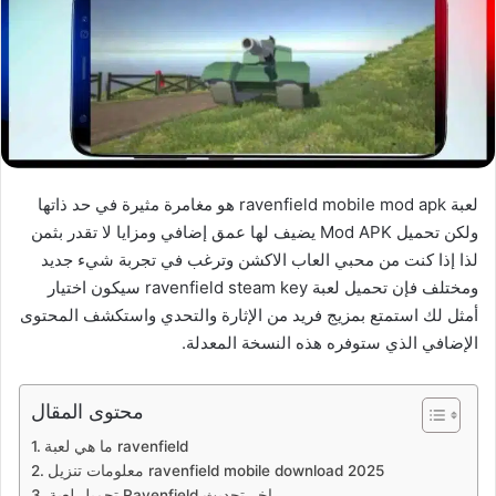
لعبة ravenfield mobile mod apk هو مغامرة مثيرة في حد ذاتها
ولكن تحميل Mod APK يضيف لها عمق إضافي ومزايا لا تقدر بثمن
لذا إذا كنت من محبي العاب الاكشن وترغب في تجربة شيء جديد
ومختلف فإن تحميل لعبة ravenfield steam key سيكون اختيار
أمثل لك استمتع بمزيج فريد من الإثارة والتحدي واستكشف المحتوى
الإضافي الذي ستوفره هذه النسخة المعدلة.
محتوى المقال
ما هي لعبة ravenfield
معلومات تنزيل ravenfield mobile download 2025
تحميل لعبة Ravenfield اخر تحديث