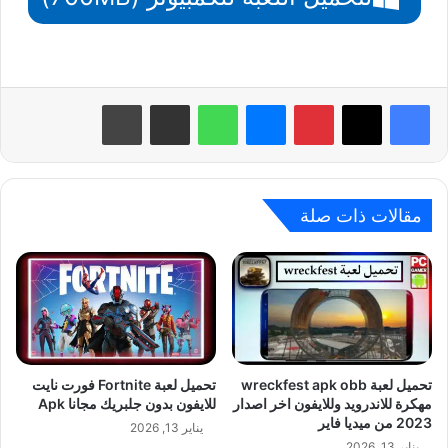
بينتيريست
ماسنجر
واتساب
مشاركة عبر البريد
طباعة
مقالات ذات صلة
تحميل لعبة wreckfest apk obb
تحميل لعبة Fortnite فورت نايت
مهكرة للاندرويد وللايفون اخر اصدار
للايفون بدون جلبريك مجانا Apk
2023 من ميديا فاير
يناير 13, 2026
يناير 13, 2026