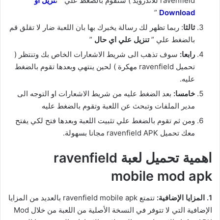
ravenfield للاندرويد ) ستقوم بالضغط علي ” ت
نزيل او
”
Download
ثالثا
: ربما تظهر لك رسالة يخبرك بها بان اللعبة ضار لا تقلق قم
بالضغط علي ”
تنزيل علي اي حال
”
رابعا:
سوف تذهب الى شريط الاشعارات الخاص بك وتنتظر (
تحميل ravenfield مهكرة ) لحين ينتهي وبعدها تقوم بالضغط
عليه.
خامسا:
بعد الضغط عليه من شريط الاشعارات او التوجه الى
مدير الملفات وتبحث عن اللعبة وتقوم بالضغط عليه
ومن ثم تقوم بالضغط علي تثبيت اللعبة وبعدها فتح لكي يفتح
معك تحميل ravenfield APK مجانا بسهولة.
اهمية تحميل لعبة ravenfield
mobile mod apk
1. المزايا الإضافية:
تتمتع ravenfield mobile apk بالعديد من المزايا
الإضافية التي لا تتوفر في النسخة الأصلية من اللعبة من خلال Mod