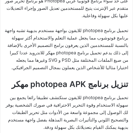
على حد سواء برنامج فوتوبيا عربي Photopea هو برنامج تحرير صور
متقدم عبر الإنترنت يتيح للمستخدمين تعديل الصور وإجراء التعديلات
عليها بكل سهولة وفاعلية.
تحميل برنامج photopea للايفون بواجهة مستخدم بديهية تشبه واجهة
برنامج فوتوشوب مما يجعل عملية التعلم والاستخدام أكثر سهولة
بالنسبة للمستخدمين الذين يعرفون برامج التصميم الأخرى بالإضافة
إلى ذلك يدعم تحميل برنامج photopea مهكر للاندرويد عددا كبيرا
من صيغ الملفات المختلفة مثل PSD و SVG وغيرها مما يجعله
اختيارا مثاليا للأشخاص الذين يعملون بمجال التصميم الجرافيكي.
تنزيل برنامج photopea APK مهكر
تحميل برنامج photopea للايفون ستكتشف تطبيقا رائعا يجمع بين
سهولة الاستخدام وقوة التحرير الاحترافية في صورك الشخصية يوفر
لك الوصول إلى مجموعة واسعة من الأدوات مثل تحرير الطبقات
والتصحيح اللوني والتأثيرات البصرية المذهلة بفضل واجهة مستخدم
بديهية يمكنك القيام بتعديلاتك بكل سهولة ودقة.