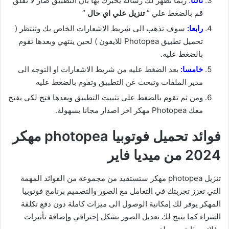
ثالثا
:
ربما تظهر لك رسالة يخبرك بها بان التطبيق ضار لا تقلق
قم بالضغط علي ”
تنزيل علي اي حال
”
رابعا:
سوف تذهب الى شريط الاشعارات الخاص بك وتنتظر (
تحميل تطبيق Photopea للايفون ) لحين ينتهي وبعدها تقوم
بالضغط عليه.
خامسا:
بعد الضغط عليه من شريط الاشعارات او التوجه الى
مدير الملفات وتبحث عن التطبيق وتقوم بالضغط عليه
ومن ثم تقوم بالضغط علي تثبيت التطبيق وبعدها فتح لكي يفتح
معك Photopea مهكر اخر اصدار مجانا بسهولة.
فوائد تحميل فوتوبيا photopea مهكر
2024 من ميديا فاير
تنزيل photopea مهكر ستستفيد من مجموعة من الفوائد المهمة
التي تعزز تجربتك في التعامل مع الصور والتصميم برنامج فوتوبيا
المهكر يوفر لك إمكانية الوصول الى ميزات كاملة دون دفع تكلفة
الشراء كما يتيح لك تعديل الصور بشكل إحترافي وإضافة تأثيرات