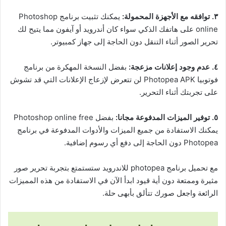
٣. توافقه مع الأجهزة المحمولة:
يمكنك تثبيت برنامج Photoshop
online على هاتفك الذكي سواء كان أندرويد أو آيفون مما يتيح لك
تحرير الصور أثناء التنقل دون الحاجة إلى جهاز كمبيوتر.
٤. عدم وجود إعلانات مزعجة:
بفضل النسخة المهكرة من برنامج
فوتوبيا Photopea APK لن تتعرض لإزعاج الإعلانات التي قد تشوش
على تجربتك أثناء التحرير.
٥. توفير الميزات المدفوعة مجانا:
بفضل Photoshop online free
يمكنك الاستفادة من جميع الميزات والأدوات المدفوعة في برنامج
Photopea دون الحاجة إلى دفع أي رسوم إضافية.
مع تحميل برنامج photopea للاندرويد ستستمتع بتجربة تحرير صور
مثيرة وممتعة دون أية قيود ابدأ الآن في الاستفادة من هذه المميزات
الرائعة واجعل صورك تتألق بأبهى حلة.