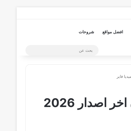
تسجيل الدخول
مقال عشوائي
إضافة عمود جا
افضل مواقع
شروحات
بحث
عن
تحميل برنامج LG TV Plus للاندرويد وللايفون اخر اصدار 2026