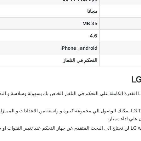
مجانا
35 MB
4.6
iPhone , android
التحكم في التلفاز
التحكم الكامل في التلفاز: يوفر متجر تطبيقات LG القدرة الكاملة علي التحكم في التلفاز الخاص بك
تجربة مشاهدة متطورة: من خلال تحديث LG TV Plus يمكنك الوصول الي مجموعة كبيرة و واسعة من
علي اداء ممتاز.
توفير الوقت والجهد: بفضل تحميل برنامج LG webOS لن تحتاج الي البحث المتقدم عن جهاز التحك