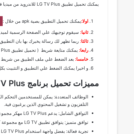
يمكنك تحميل تطبيق LG TV Plus للاندرويد من ميديا فاير من خلال متابعة الخطوات التالية :
اولا:
يمكنك تحميل التطبيق بصية apk من خلال :
ثانيا:
سيقوم توجيهك علي الصفحة الرسمية لميديا فاير و يمكنك ( تحميل تط
ثالثا
:
ربما تظهر لك رسالة يخبرك بها بان التطبيق
رابعا:
يمكنك متايعة شريط ( تحميل تطبيق LG TV Plus مهكر ) من خلال شريط التحميل الخاص بك لحين ينتهي وبعدها تقوم بالضغط علي ملف التطبيق.
خامسا:
بعد الضغط علي ملف الطبيق من شريط الا
و اخيرا يمكنك الضغط علي التطبيق و التثبيت بكل سهولة وبعدها معك lus
مميزات تحميل برنامج LG TV Plus للاندرويد
التلفزيون و تشغيل المحتوي الذين يرغبون فية.
التوافق الشامل: يدعم LG TV Plus مهكر مجموعة كبيرة و واسعة من اجهزة التلفيزون مما يجعلة متوافق مع معظم الاجهزة.
توافق متميز: يتوافق تطبيق LG TV مع مجموعة كبيرة و واسعة من التلفزيونات مما يجعلة واحد من افضل الخيارات المثالية ويمكنك الاستفادة من مميزات التطبيق الرائعة.
ت