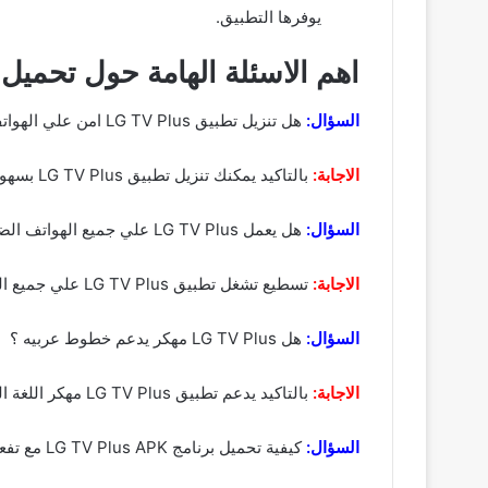
يوفرها التطبيق.
اهم الاسئلة الهامة حول تحميل برنامج s
السؤال:
هل تنزيل تطبيق LG TV Plus امن علي الهواتف ؟
الاجابة:
بالتاكيد يمكنك تنزيل تطبيق LG TV Plus بسهولة وامان وبضغطة زر واحدة فقط من خلال روابطنا لان تم فحص كل الروابط المتاحة في المقال.
السؤال:
هل يعمل LG TV Plus علي جميع الهواتف الضعيفة والقوية ؟
الاجابة:
تسطيع تشغل تطبيق LG TV Plus علي جميع الموبايلات الخاصىة بك وسيقوم الهاتف بالتعامل معه بشكل سهل لان يتوافق مع جميع نظم التشغيل.
السؤال:
هل LG TV Plus مهكر يدعم خطوط عربيه ؟
الاجابة:
بالتاكيد يدعم تطبيق LG TV Plus مهكر اللغة العربية وجميع اللغات ويمكنك بعد تثبيت التطبيق علي جهازك المحمول التحكم في اللغة التي ترغب فيها بسهولة
السؤال:
كيفية تحميل برنامج LG TV Plus APK مع تفعيل علي الهاتف ؟