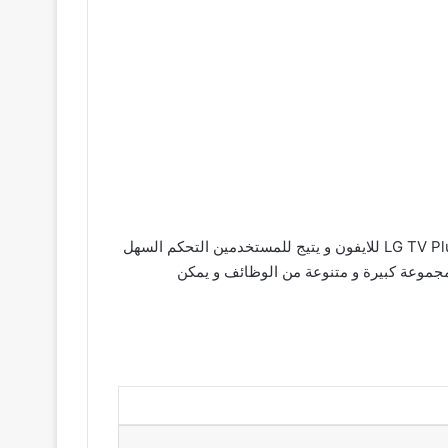
هو برنامج جديد و مميز يهدف الي تطوير تجربة مشاهدة التلفزيون من خلال استخدام اجهزة تحميل برنامج LG TV Plus للايفون و يتيج للمستخدمين التحكم السهل
LG TV  للاندرويد و واجهتة سهلة الاستخدام و مجموعة كبيرة و متنوعة من الوظائف و يمكن