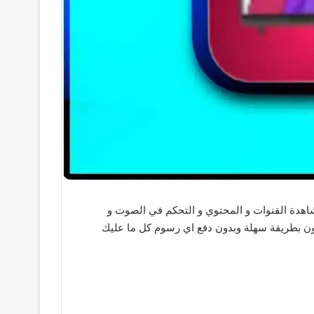
حك التحكم الكامل في مشاهدة القنوات و المحتوي و التحكم في الصوت و
 وسلاسة و في هذا المقال سوف نوفر لك كل الطرق الممكنه للحصول علي تحميل برنامج LG TV Plus للايفون بطريقة سهلة وبدون دفع اي رسوم كل ما عليك