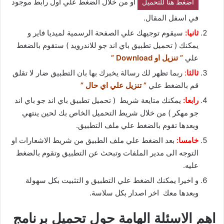
او من خلال الضغط علي اول رابط موجود
اضغط هنا للتحميل
في اسفل المقال.
ثانيا:
سيقوم توجيهك علي الصفحة الرسمية لميديا فاير و
يمكنك ( تحميل تطبيق باي اند جو للاندرويد ) ستقوم بالضغط
علي
” تنزيل او Download ”
ثالثا
:
ربما تظهر لك رسالة يخبرك بها بان التطبيق ضار لا تقلق
قم بالضغط علي
” تنزيل علي اي حال ”
رابعا:
يمكنك متايعة شريط ( تحميل تطبيق باي اند جو باي اند
جو مهكر ) من خلال شريط التحميل الخاص بك لحين ينتهي
وبعدها تقوم بالضغط علي ملف التطبيق.
خامسا:
بعد الضغط علي ملف الطبيق من شريط الاشعارات او
التوجه الى مدير الملفات وتبحث عن التطبيق وتقوم بالضغط
عليه.
و اخيرا يمكنك الضغط علي التطبيق و التثبيت بكل سهولة
وبعدها معك اخر اصدار بكل سلاسة.
اهم الاسئلة الهامة حول تحميل برنامج